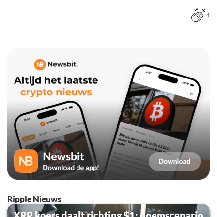
4
Ripple Nieuws
XRP koers daalt richting $1: doemscenario