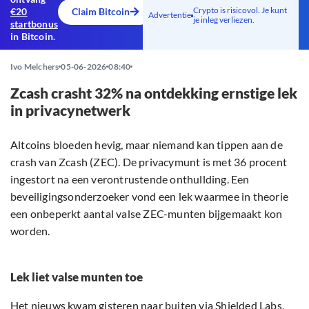
Crypto is risicovol. Je kunt
€20
Claim Bitcoin
Advertentie
je inleg verliezen.
startbonus
in Bitcoin.
Ivo Melchers
05-06-2026
08:40
Zcash crasht 32% na ontdekking ernstige lek
in privacynetwerk
Altcoins bloeden hevig, maar niemand kan tippen aan de
crash van Zcash (ZEC). De privacymunt is met 36 procent
ingestort na een verontrustende onthullding. Een
beveiligingsonderzoeker vond een lek waarmee in theorie
een onbeperkt aantal valse ZEC-munten bijgemaakt kon
worden.
Lek liet valse munten toe
Het nieuws kwam gisteren naar buiten via
Shielded Labs
,