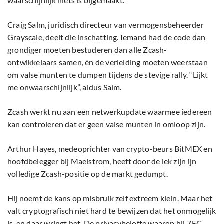
waarschijnlijk niets is bijgemaakt.
Craig Salm, juridisch directeur van vermogensbeheerder
Grayscale, deelt die inschatting. Iemand had de code dan
grondiger moeten bestuderen dan alle Zcash-
ontwikkelaars samen, én de verleiding moeten weerstaan
om valse munten te dumpen tijdens de stevige rally. “Lijkt
me onwaarschijnlijk”, aldus Salm.
Zcash werkt nu aan een netwerkupdate waarmee iedereen
kan controleren dat er geen valse munten in omloop zijn.
Arthur Hayes, medeoprichter van crypto-beurs BitMEX en
hoofdbelegger bij Maelstrom, heeft door de lek zijn ijn
volledige Zcash-positie op de markt gedumpt.
Hij noemt de kans op misbruik zelf extreem klein. Maar het
valt cryptografisch niet hard te bewijzen dat het onmogelijk
is, en daar wringt het. De privacybelofte waarop hij ZEC