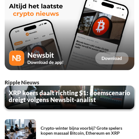
Ripple Nieuws
XRP koers daalt richting $1: doemscenario
dreigt volgens Newsbit-analist
Crypto-winter bijna voorbij? Grote spelers
kopen massaal Bitcoin, Ethereum en XRP