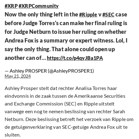
#XRP
#XRPCommunity
Now the only thing left in the
v
case
#Ripple
#SEC
before Judge Torres's can make her final ruling is
for Judge Netburn to issue her ruling on whether
Andrea Fox is a summary or expert witness. Lol, I
say the only thing. That alone could open up
another can of…
https://t.co/p4qyJBa1PA
— Ashley PROSPER (@AshleyPROSPER1)
May 21, 2024
Ashley Prosper stelt dat rechter Analisa Torres haar
eindvonnis in de zaak tussen de Amerikaanse Securities
and Exchange Commission (SEC) en Ripple uitstelt
vanwege een nog te nemen beslissing van rechter Sarah
Netburn. Deze beslissing betreft het verzoek van Ripple om
de getuigenverklaring van SEC-getuige Andrea Fox uit te
sluiten.