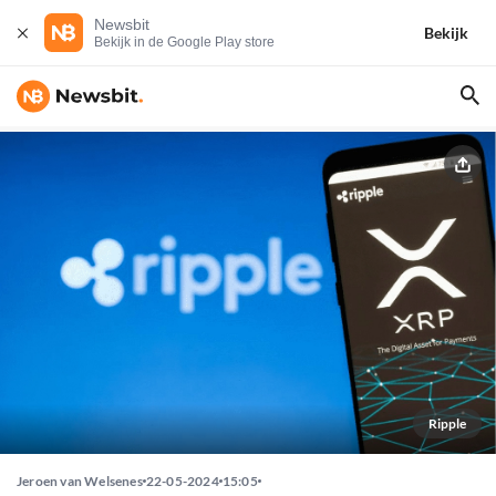
Newsbit
Bekijk
Bekijk in de Google Play store
Ripple
Jeroen van Welsenes
22-05-2024
15:05