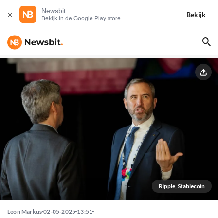
Newsbit
Bekijk
Bekijk in de Google Play store
Ripple, Stablecoin
Leon Markus
02-05-2025
13:51