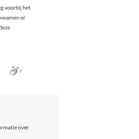
g voorbij het
n kwamen er
 deze
0
ormatie over