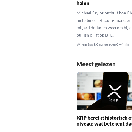
halen
Michael Saylor onthult hoe C
hielp bij een Bitcoin-financier
miljard dollar en waarom hij 
bullish blijft op BTC.
Willem Spork
2 uur geleden
2 – 4 min
Meest gelezen
XRP bereikt historisch o
niveau: wat betekent da