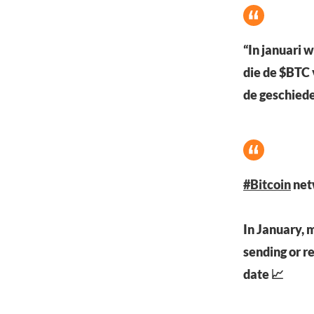
“In januari 
die de $BTC 
de geschiede
#Bitcoin
net
In January, 
sending or r
date 📈