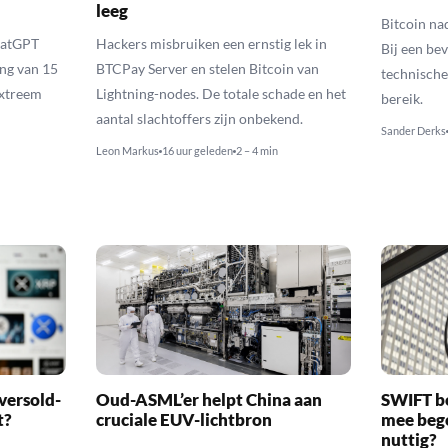
leeg
Bitcoin na
hatGPT
Hackers misbruiken een ernstig lek in
Bij een be
ing van 15
BTCPay Server en stelen Bitcoin van
technische
extreem
Lightning-nodes. De totale schade en het
bereik.
aantal slachtoffers zijn onbekend.
Sander Derks
Leon Markus
16 uur geleden
2 – 4 min
versold-
Oud-ASML’er helpt China aan
SWIFT b
t?
cruciale EUV-lichtbron
mee bego
nuttig?