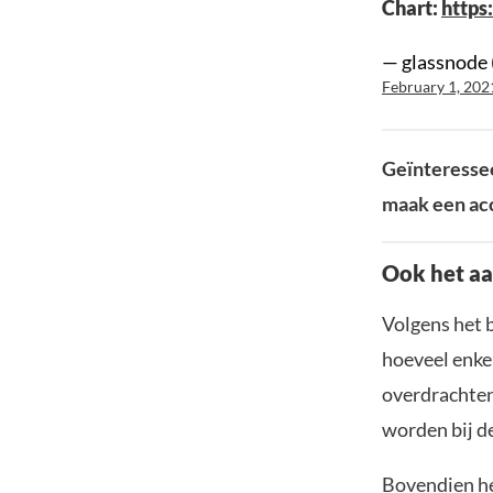
Chart:
https
— glassnode 
February 1, 202
Geïnteressee
maak een acc
Ook het aa
Volgens het b
hoeveel enkel
overdrachten 
worden bij d
Bovendien hee