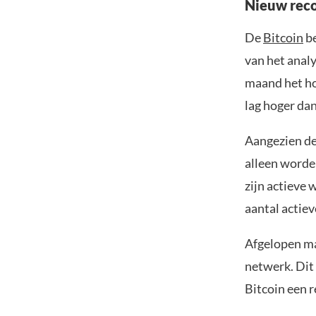
Nieuw reco
De
Bitcoin
be
van het anal
maand het hoo
lag hoger dan
Aangezien de 
alleen worde
zijn actieve 
aantal actiev
Afgelopen ma
netwerk. Dit 
Bitcoin een 