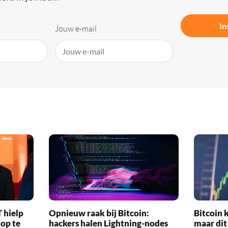
In
Jouw e-mail
 hielp
Opnieuw raak bij Bitcoin:
Bitcoin k
 op te
hackers halen Lightning-nodes
maar dit