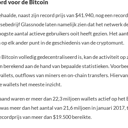
rd voor de Bitcoin
haalde, naast zijn record prijs van $41.940, nog een recor
ysebedrijf Glassnode laten namelijk zien dat het netwerk d
gste aantal actieve gebruikers ooit heeft gezien. Het aan
 op elk ander punt in de geschiedenis van de cryptomunt.
Bitcoin volledig gedecentraliseerd is, kan de activiteit op
n berekend aan de hand van bepaalde statistieken. Voorbe
wallets, outflows van miners en on-chain transfers. Hiervan
e wallets het meeste inzicht.
and waren er meer dan 22,3 miljoen wallets actief op het 
was meer dan het aantal van 21,6 miljoen in januari 2017, 
recordprijs van meer dan $19.500 bereikte.