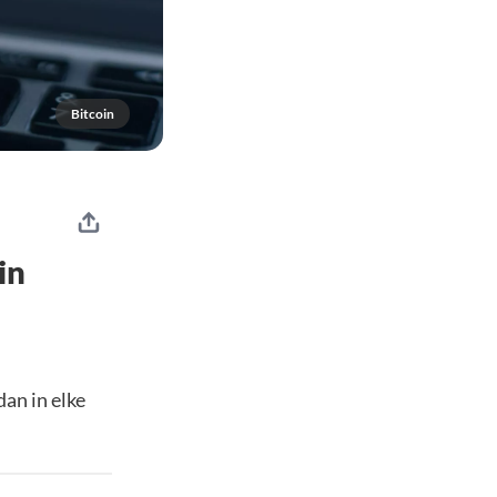
Bitcoin
in
dan in elke