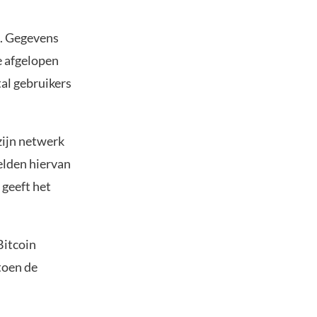
d. Gegevens
e afgelopen
tal gebruikers
 zijn netwerk
elden hiervan
 geeft het
Bitcoin
toen de