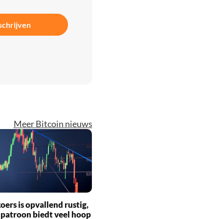
schrijven
Meer Bitcoin nieuws
oers is opvallend rustig,
 patroon biedt veel hoop