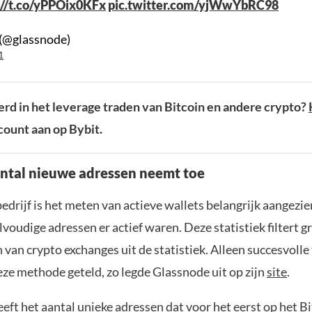
://t.co/yPPOix0KFx
pic.twitter.com/yjWwYbRC98
(@glassnode)
1
rd in het leverage traden van Bitcoin en andere crypto?
ount aan op Bybit.
ntal nieuwe adressen neemt toe
edrijf is het meten van actieve wallets belangrijk aangezien
voudige adressen er actief waren. Deze statistiek filtert g
van crypto exchanges uit de statistiek. Alleen succesvolle
eze methode geteld, zo legde Glassnode uit op zijn
site
.
ft het aantal unieke adressen dat voor het eerst op het B