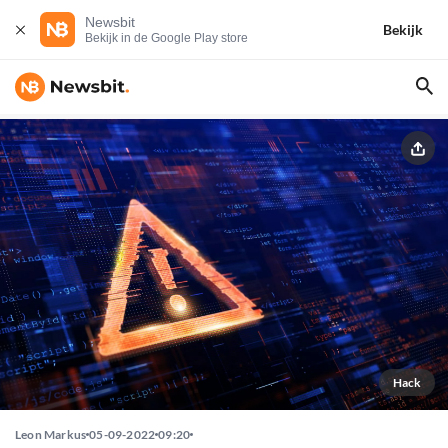
Newsbit
Bekijk
Bekijk in de Google Play store
Hack
Leon Markus
05-09-2022
09:20