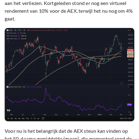
aan het verliezen. Kortgeleden stond er nog een virtueel
rendement van 10% voor de AEX, terwijl het nu nog om 4%
gaat.
Voor nu is het belangrijk dat de AEX steun kan vinden op
het 50-daagse gemiddelde (groen), die momenteel rond de