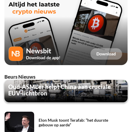
Beurs Nieuws
Oud-ASML’er helpt China aan cruciale
EUV-lichtbron
Elon Musk toont Terafab: “het duurste
gebouw op aarde”