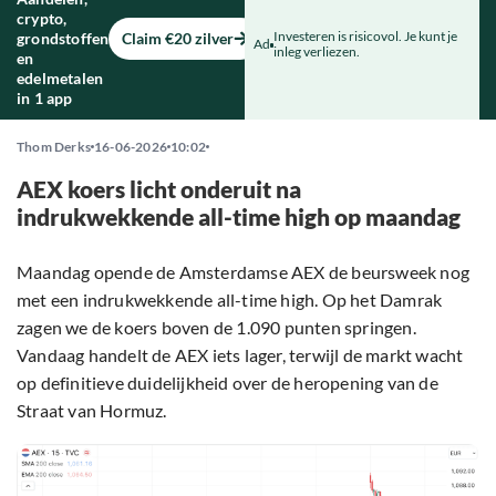
crypto,
Investeren is risicovol. Je kunt je
grondstoffen
Claim €20 zilver
Ad
inleg verliezen.
en
edelmetalen
in 1 app
Thom Derks
16-06-2026
10:02
AEX koers licht onderuit na
indrukwekkende all-time high op maandag
Maandag opende de Amsterdamse AEX de beursweek nog
met een indrukwekkende all-time high. Op het Damrak
zagen we de koers boven de 1.090 punten springen.
Vandaag handelt de AEX iets lager, terwijl de markt wacht
op definitieve duidelijkheid over de heropening van de
Straat van Hormuz.