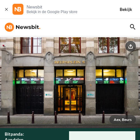
Newsbit
Bekijk
Bekijk in de Google Play store
Aex, Beurs
Bitpanda:
Aandelen,