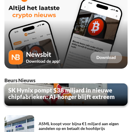
Beurs Nieuws
SK Hynix pompt $38 miljard in nieuwe
chipfabrieken: AI-honger blijft extreem
ASML koopt voor bijna €1 miljard aan eigen
aandelen op en betaalt de hoofdprijs