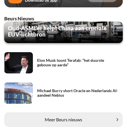
Beurs Nieuws
Oud-ASML’er helpt China aan cruciale
EUV-lichtbron
Elon Musk toont Terafab: “het duurste
gebouw op aarde”
Michael Burry short Oracle en Nederlands AI-
aandeel Nebius
Meer Beurs nieuws