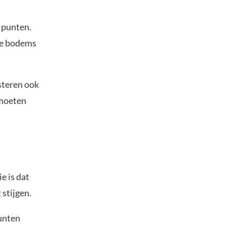
 punten.
ere bodems
steren ook
 moeten
e is dat
stijgen.
punten