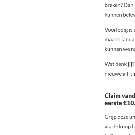
breken? Dan 
kunnen belev
Voorlopig is
maand januar
kunnen we no
Wat denk jij
nieuwe all-ti
Claim vand
eerste €10
Grijp deze u
via de knop h