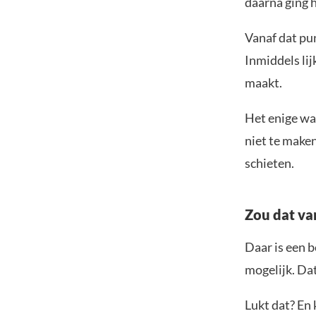
daarna ging 
Vanaf dat pu
Inmiddels li
maakt.
Het enige wat
niet te make
schieten.
Zou dat v
Daar is een b
mogelijk. Da
Lukt dat? En