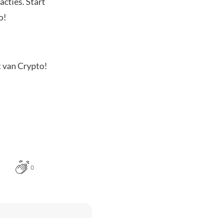
acties. Start
o!
t van Crypto!
0