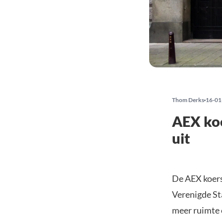
Thom Derks
16-01
AEX koe
uit
De AEX koers
Verenigde Sta
meer ruimte 