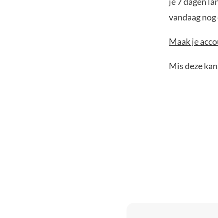
je 7 dagen la
vandaag nog e
Maak je accou
Mis deze kans