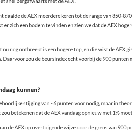
het snel bergafwaarts met de AEX.
nt daalde de AEX meerdere keren tot de range van 850-870
jkt er zich een bodem te vinden en zien we dat de AEX hog
 nu nog ontbreekt is een hogere top, en die wist de AEX gi
n. Daarvoor zou de beursindex echt voorbij de 900 punten
andaag kunnen?
ehoorlijke stijging van ~6 punten voor nodig, maar in theori
t zou betekenen dat de AEX vandaag opnieuw met 1% moet 
 kan de AEX op overtuigende wijze door de grens van 900 