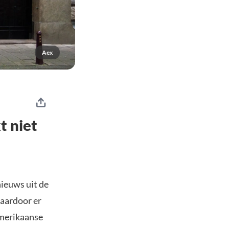
Aex
t niet
ieuws uit de
waardoor er
Amerikaanse