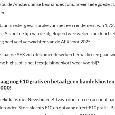
zou de Amsterdamse beursindex zomaar een hele goede st
en.
 daar in ieder geval sprake van met een rendement van 1,73
i. Als het de lijn van de afgelopen twee weken kan doortre
g heel veel verwachten van de AEX voor 2025.
? Gaat de AEX zich de komende weken herpakken en gaan we
me highs, of is het feestje binnenkort weer voorbij?
aag nog €10 gratis en betaal geen handelskosten
.000!
nieke kans met Newsbit en Bitvavo door nu een account aa
ieronder. Stort slechts €10 en ontvang direct €10 gratis. 