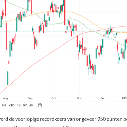
 werd de voorlopige recordkoers van ongeveer 950 punten b