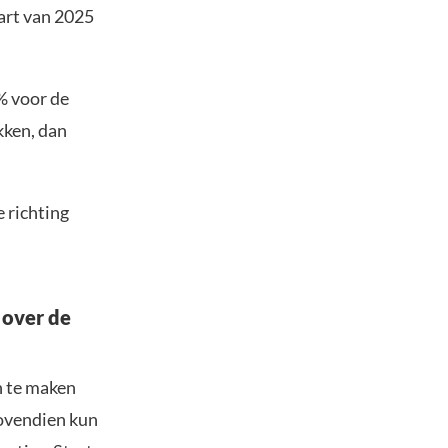
art van 2025
% voor de
kken, dan
 richting
 over de
n te maken
Bovendien kun