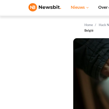
Nieuws
Over 
Home
Hack N
België