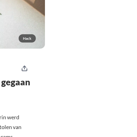
Hack
n gegaan
rin werd
tolen van
scams.