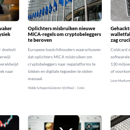
 vaker
Oplichters misbruiken nieuwe
Gehackte
ysiek
MiCA-regels om cryptobeleggers
walletfa
te beroven
zag cruci
r doelwit
Europese toezichthouders waarschuwen
Coldcard 
erwijl
dat oplichters MiCA misbruiken om
softwarele
wereldwijd
cryptobeleggers naar nepplatforms te
130 miljoe
ek naar
lokken en digitale tegoeden te stelen
of voorko
massaal.
Leon Markus
Hidde Scheper
Gisteren 10:09u
2 – 3 min