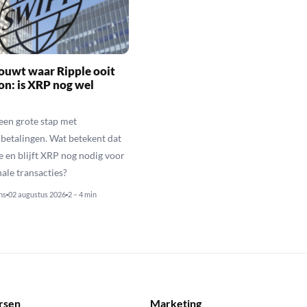
ouwt waar Ripple ooit
n: is XRP nog wel
een grote stap met
betalingen. Wat betekent dat
e en blijft XRP nog nodig voor
nale transacties?
ns
02 augustus 2026
2 – 4 min
rsen
Marketing