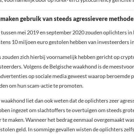
 maken gebruik van steeds agressievere methode
e tussen mei 2019 en september 2020 zouden oplichters in 
tens 10 miljoen euro gestolen hebben van investeerders in
s zouden zich hierbij voornamelijk hebben gericht op cryp
esteerders. Volgens de Belgische waakhond is de meestvo
dvertenties op sociale media geweest waarop beroemde 
den om hun scam-actie te promoten.
 waakhond liet dan ook weten dat de oplichters zeer agres
ben ingezet om slachtoffers te overtuigen om steeds grot
r te maken. Wanneer het bedrag eenmaal overgemaakt wa
estolen geld. In sommige gevallen wisten de oplichters zelf