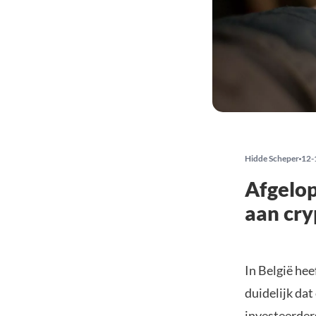
Hidde Scheper
12-
Afgelop
aan cry
In België he
duidelijk da
investeerder