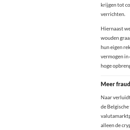
krijgen tot 
verrichten.
Hiernaast wer
wouden graag
hun eigen re
vermogen in 
hoge opbreng
Meer fraud
Naar verluidt
de Belgische
valutamarktp
alleen de cry