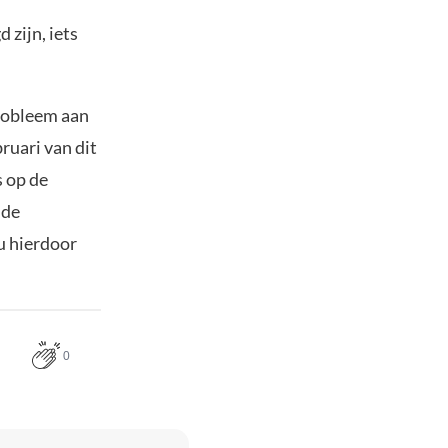
 zijn, iets
probleem aan
ruari van dit
 op de
 de
u hierdoor
0