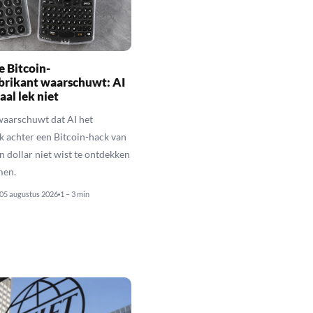
 Bitcoin-
brikant waarschuwt: AI
aal lek niet
waarschuwt dat AI het
k achter een Bitcoin-hack van
n dollar niet wist te ontdekken
men.
05 augustus 2026
1 – 3 min