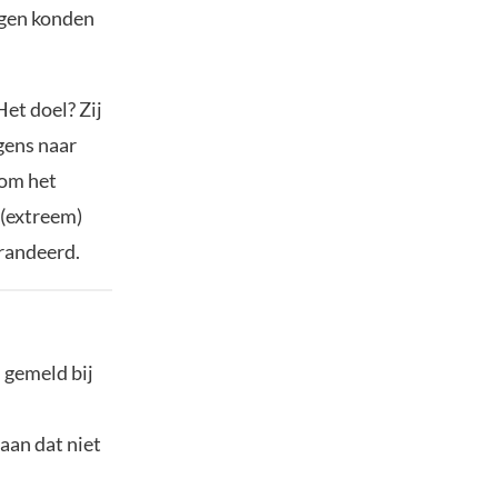
ngen konden
Het doel? Zij
gens naar
 om het
 (extreem)
randeerd.
n gemeld bij
aan dat niet