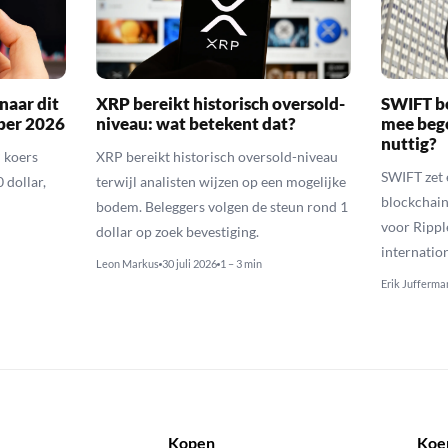
naar dit
XRP bereikt historisch oversold-
SWIFT b
ber 2026
niveau: wat betekent dat?
mee bego
nuttig?
 koers
XRP bereikt historisch oversold-niveau
SWIFT zet 
 dollar,
terwijl analisten wijzen op een mogelijke
blockchain
bodem. Beleggers volgen de steun rond 1
voor Rippl
dollar op zoek bevestiging.
internatio
Leon Markus
30 juli 2026
1 – 3 min
Erik Jufferma
Kopen
Koe