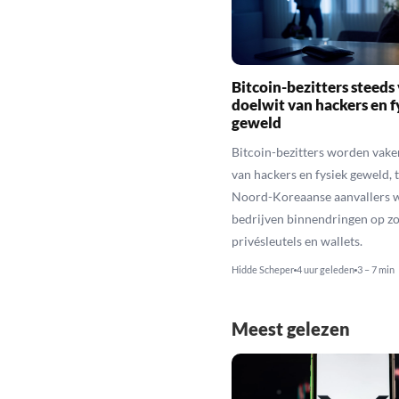
Bitcoin-bezitters steeds
doelwit van hackers en f
geweld
Bitcoin-bezitters worden vake
van hackers en fysiek geweld, t
Noord-Koreaanse aanvallers 
bedrijven binnendringen op zo
privésleutels en wallets.
Hidde Scheper
4 uur geleden
3 – 7 min
Meest gelezen