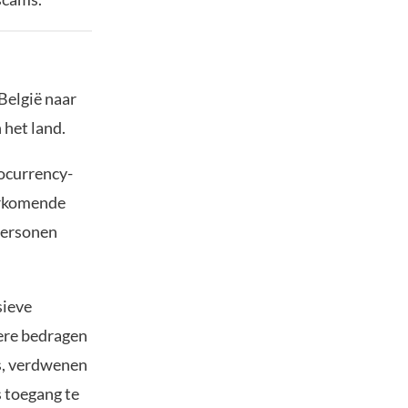
België naar
 het land.
tocurrency-
orkomende
personen
sieve
ere bedragen
s, verdwenen
s toegang te