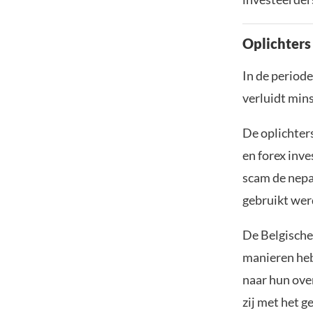
Oplichters
In de period
verluidt mins
De oplichter
en forex inv
scam de nepa
gebruikt wer
De Belgische
manieren heb
naar hun ove
zij met het g