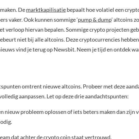
e maken. De
marktkapilisatie
bepaalt hoe volatiel een cryp
oers vaker. Ook kunnen sommige ‘
pump & dump
’ altcoins z
et verloop hiervan bepalen. Sommige crypto projecten gebr
gebeurt niet bij alle altcoins. Deze cryptocurrencies hebben
 nieuws vind je terug op Newsbit. Neem je tijd en ontdek wa
chtspunten omtrent nieuwe altcoins. Probeer met deze aan
of volledig aanpassen. Let op deze drie aandachtspunten:
n nieuw probleem oplossen of iets beters maken dan zijn 
odig.
 team dat achter de crypto coin staat vertrouwd.