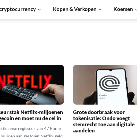
cryptocurrency
Kopen & Verkopen
Koersen
seur stak Netflix-miljoenen
Grote doorbraak voor
gecoin en moet nu de cel in
tokenisatie: Ondo voegt
stemrecht toe aan digitale
rikaanse regisseur van 47 Ronin
aandelen
 miljoen aan gestolen Netflix-geld