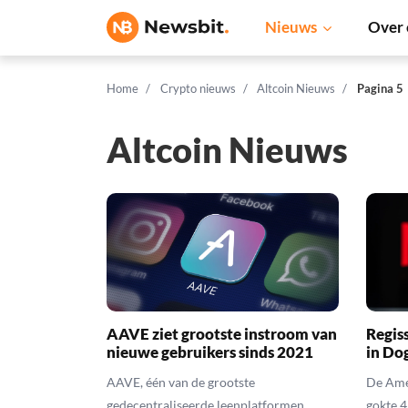
Nieuws
Over 
Home
Crypto nieuws
Altcoin Nieuws
Pagina 5
Altcoin Nieuws
AAVE ziet grootste instroom van
Regis
nieuwe gebruikers sinds 2021
in Do
AAVE, één van de grootste
De Ame
gedecentraliseerde leenplatformen
gokte 4