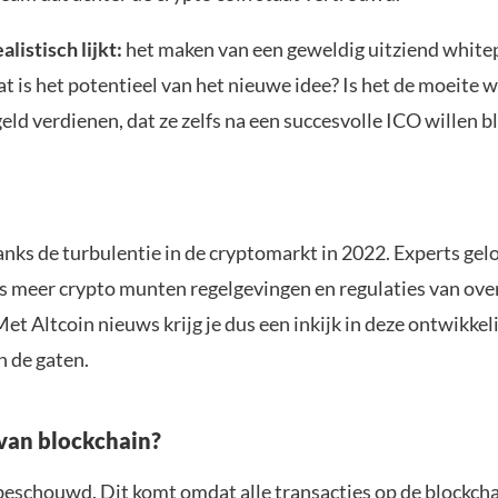
listisch lijkt:
het maken van een geweldig uitziend whitepa
t is het potentieel van het nieuwe idee? Is het de moeite
ld verdienen, dat ze zelfs na een succesvolle ICO willen b
danks de turbulentie in de cryptomarkt in 2022. Experts ge
ds meer crypto munten regelgevingen en regulaties van ov
Met Altcoin nieuws krijg je dus een inkijk in deze ontwikk
n de gaten.
 van blockchain?
beschouwd. Dit komt omdat alle transacties op de blockcha