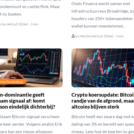
Ondo Finance werkt samen met
ondenmunt en cashte flink. Maar
infrastructuurreus Broadridge, z
t nu boeten.
houders van 250+ tokenaandelen 
lchers
04 juli 2026
1 - 3 min
wallet kunnen meestemmen.
Ivo Melchers
03 juli 2026
2 - 3 min
nische analyse
in-dominantie geeft
Crypto koersupdate: Bitcoi
aam signaal af: komt
randje van de afgrond, maa
son eindelijk dichterbij?
altcoins blijven sterk
dzaam Bitcoin-signaal verscheen
Bitcoin heeft een zware dag met 
e keer eerder. Volgens analist Erik
daling van 3% en bereikt een spa
ans kan een nieuw altseason
niveau. Lees hoe de kaarten nu g