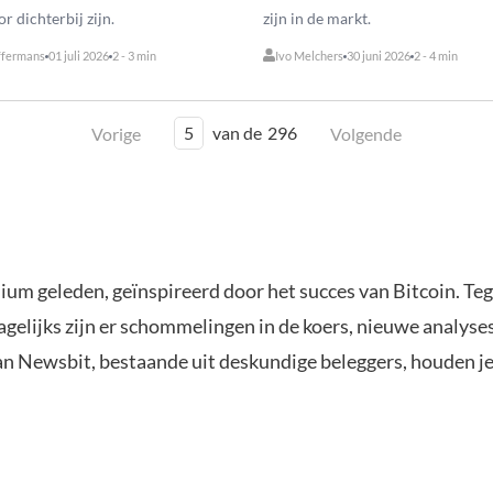
r dichterbij zijn.
zijn in de markt.
ffermans
01 juli 2026
2 - 3 min
Ivo Melchers
30 juni 2026
2 - 4 min
5
van de
296
Vorige
Volgende
ium geleden, geïnspireerd door het succes van Bitcoin. Te
agelijks zijn er schommelingen in de koers, nieuwe analys
van Newsbit, bestaande uit deskundige beleggers, houden j