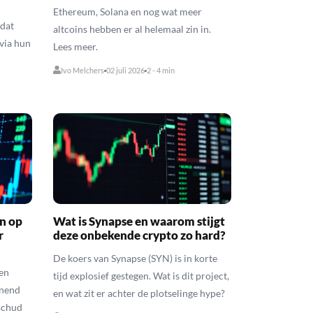
Ethereum, Solana en nog wat meer
odat
altcoins hebben er al helemaal zin in.
via hun
Lees meer.
Ivo Melchers
02 juli 2026
2 - 4 min
n op
Wat is Synapse en waarom stijgt
r
deze onbekende crypto zo hard?
De koers van Synapse (SYN) is in korte
een
tijd explosief gestegen. Wat is dit project,
nnend
en wat zit er achter de plotselinge hype?
eschud