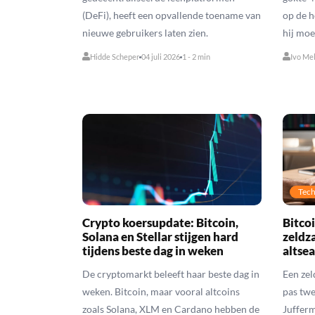
(DeFi), heeft een opvallende toename van
op de h
nieuwe gebruikers laten zien.
hij moe
Hidde Scheper
04 juli 2026
1 - 2 min
Ivo Me
Tech
Crypto koersupdate: Bitcoin,
Bitco
Solana en Stellar stijgen hard
zeldz
tijdens beste dag in weken
altsea
De cryptomarkt beleeft haar beste dag in
Een zel
weken. Bitcoin, maar vooral altcoins
pas twe
zoals Solana, XLM en Cardano hebben de
Jufferm