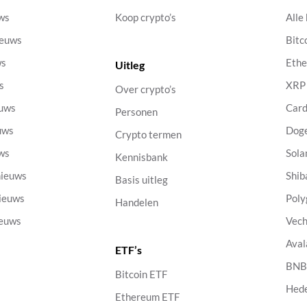
uws
Koop crypto’s
Alle
ieuws
Bitc
ws
Eth
Uitleg
s
XRP
Over crypto’s
euws
Car
Personen
uws
Dog
Crypto termen
uws
Sola
Kennisbank
nieuws
Shib
Basis uitleg
nieuws
Poly
Handelen
ieuws
Vech
Aval
ETF’s
s
BN
Bitcoin ETF
Hed
Ethereum ETF