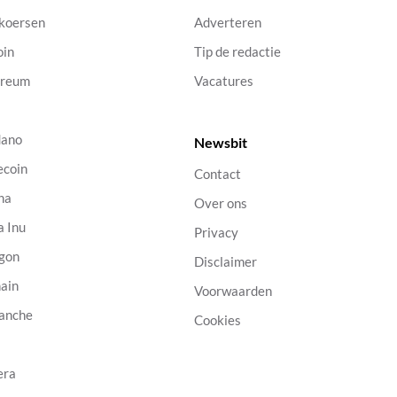
 koersen
Adverteren
oin
Tip de redactie
ereum
Vacatures
dano
Newsbit
ecoin
Contact
na
Over ons
a Inu
Privacy
gon
Disclaimer
ain
Voorwaarden
anche
Cookies
B
era