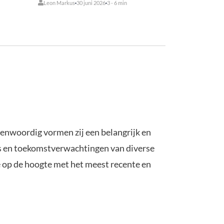
Leon Markus
30 juni 2026
3 - 6 min
genwoordig vormen zij een belangrijk en
es en toekomstverwachtingen van diverse
e op de hoogte met het meest recente en