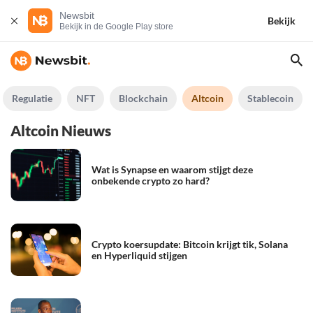
Newsbit
Bekijk
Bekijk in de Google Play store
Regulatie
NFT
Blockchain
Altcoin
Stablecoin
Altcoin Nieuws
Wat is Synapse en waarom stijgt deze
onbekende crypto zo hard?
Crypto koersupdate: Bitcoin krijgt tik, Solana
en Hyperliquid stijgen