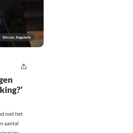
Bitcoin, Regulatie
egen
king?’
nd met het
en aantal
chimmige