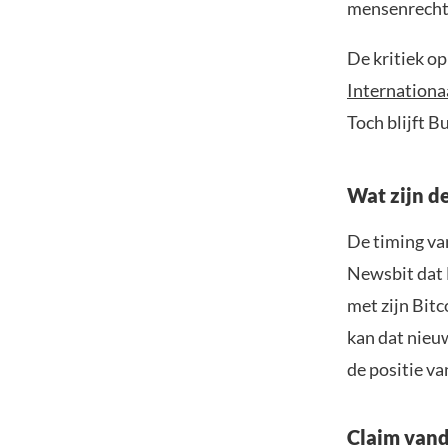
mensenrecht
De kritiek op
Internationa
Toch blijft B
Wat zijn d
De timing va
Newsbit dat 
met zijn Bit
kan dat nieu
de positie v
Claim vand