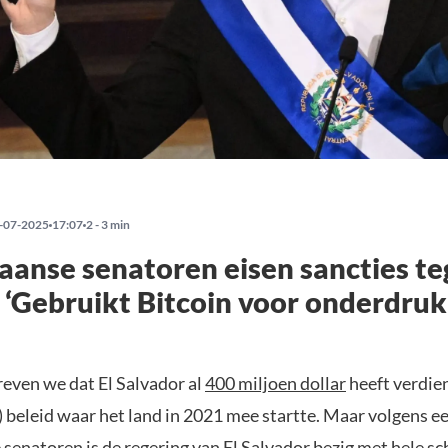
-07-2025
17:07
2 - 3 min
anse senatoren eisen sancties t
 ‘Gebruikt Bitcoin voor onderdruk
reven we dat El Salvador al
400 miljoen dollar
heeft verdie
 beleid waar het land in 2021 mee startte. Maar volgens e
senatoren is de regering van El Salvador bezig met hele s