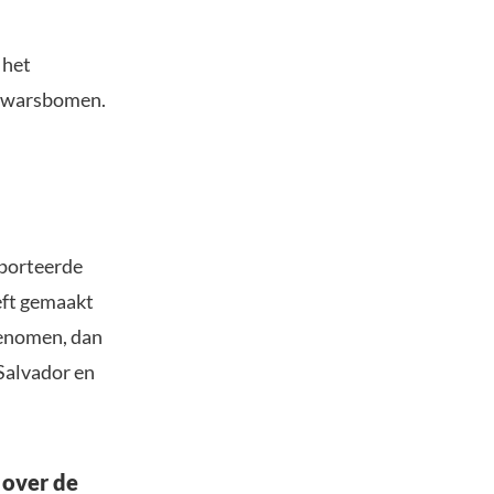
 het
 dwarsbomen.
pporteerde
eft gemaakt
genomen, dan
Salvador en
 over de