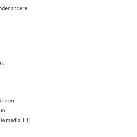
nder andere
n.
ing en
hun
le media. Hij