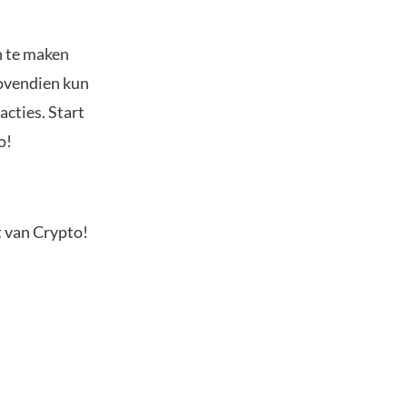
n te maken
Bovendien kun
acties. Start
o!
t van Crypto!