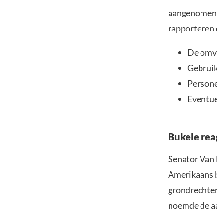
aangenomen, 
rapporteren 
De omva
Gebruik
Persone
Eventue
Bukele reag
Senator Van
Amerikaans b
grondrechten
noemde de aa