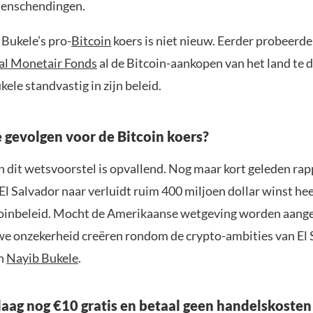
enschendingen.
 Bukele’s pro-
Bitcoin
koers is niet nieuw. Eerder probeerde
al Monetair Fonds
al de Bitcoin-aankopen van het land te
ukele standvastig in zijn beleid.
e gevolgen voor de Bitcoin koers?
n dit wetsvoorstel is opvallend. Nog maar kort geleden ra
El Salvador naar verluidt ruim 400 miljoen dollar winst he
coinbeleid. Mocht de Amerikaanse wetgeving worden aan
we onzekerheid creëren rondom de crypto-ambities van El 
an
Nayib Bukele
.
aag nog €10 gratis en betaal geen handelskosten