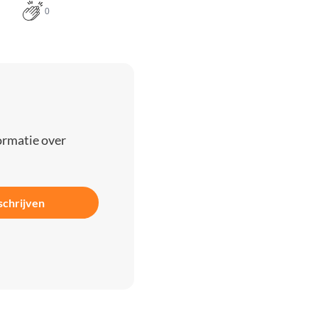
0
ormatie over
schrijven