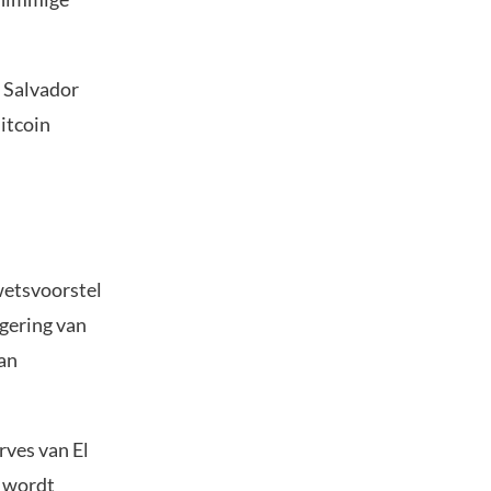
l Salvador
itcoin
wetsvoorstel
egering van
van
rves van El
t wordt