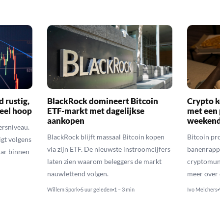
d rustig,
BlackRock domineert Bitcoin
Crypto k
veel hoop
ETF-markt met dagelijkse
met een 
aankopen
weekend
ersniveau.
BlackRock blijft massaal Bitcoin kopen
Bitcoin pro
igt volgens
via zijn ETF. De nieuwste instroomcijfers
banenrappo
lar binnen
laten zien waarom beleggers de markt
cryptomunt
nauwlettend volgen.
meer over 
Willem Spork
5 uur geleden
1 – 3 min
Ivo Melchers