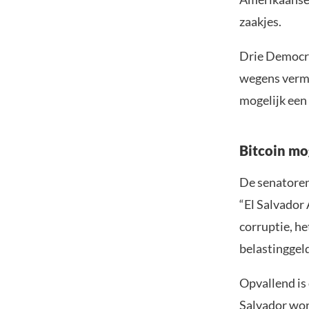
zaakjes.
Drie Democra
wegens verme
mogelijk een 
Bitcoin mo
De senatoren
“El Salvador 
corruptie, h
belastinggel
Opvallend is 
Salvador wor