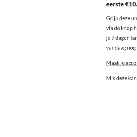
eerste €10
Grijp deze u
via de knop h
je 7 dagen la
vandaag nog e
Maak je accou
Mis deze kans