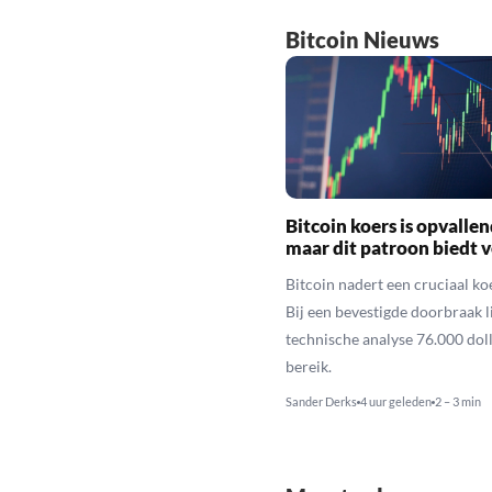
Bitcoin Nieuws
Bitcoin koers is opvallen
maar dit patroon biedt 
Bitcoin nadert een cruciaal ko
Bij een bevestigde doorbraak l
technische analyse 76.000 dol
bereik.
Sander Derks
4 uur geleden
2 – 3 min