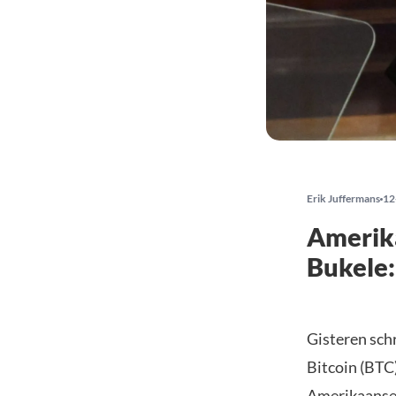
Erik Juffermans
12
Amerika
Bukele:
Gisteren sch
Bitcoin (BTC)
Amerikaanse 