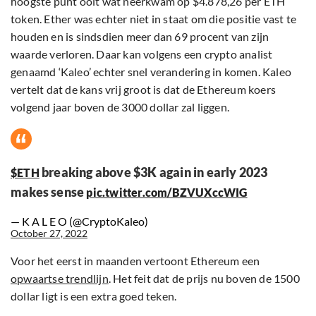
hoogste punt ooit wat neerkwam op $4.878,26 per ETH
token. Ether was echter niet in staat om die positie vast te
houden en is sindsdien meer dan 69 procent van zijn
waarde verloren. Daar kan volgens een crypto analist
genaamd ‘Kaleo’ echter snel verandering in komen. Kaleo
vertelt dat de kans vrij groot is dat de Ethereum koers
volgend jaar boven de 3000 dollar zal liggen.
breaking above $3K again in early 2023
$ETH
makes sense
pic.twitter.com/BZVUXccWIG
— K A L E O (@CryptoKaleo)
October 27, 2022
Voor het eerst in maanden vertoont Ethereum een
opwaartse trendlijn
. Het feit dat de prijs nu boven de 1500
dollar ligt is een extra goed teken.