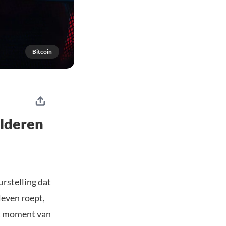
Bitcoin
elderen
urstelling dat
leven roept,
et moment van