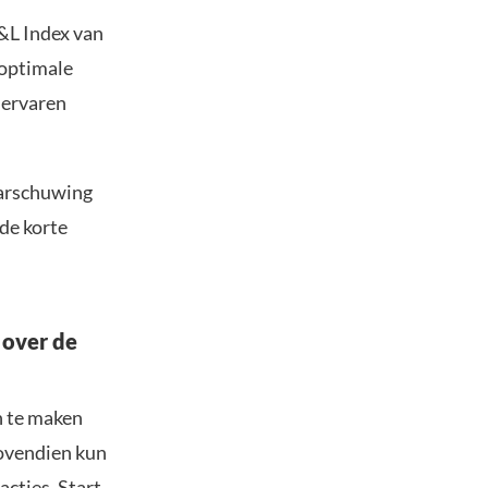
&L Index van
 optimale
 ervaren
waarschuwing
 de korte
 over de
n te maken
Bovendien kun
acties. Start