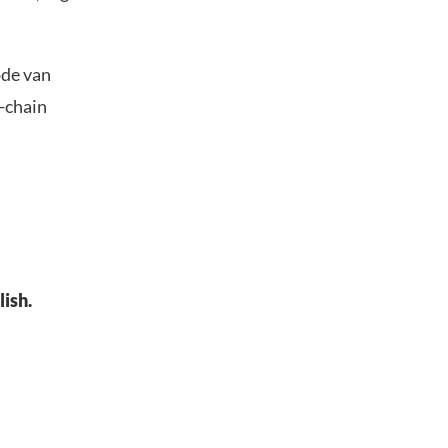
ode van
n-chain
lish.