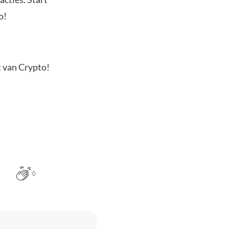
o!
t van Crypto!
0