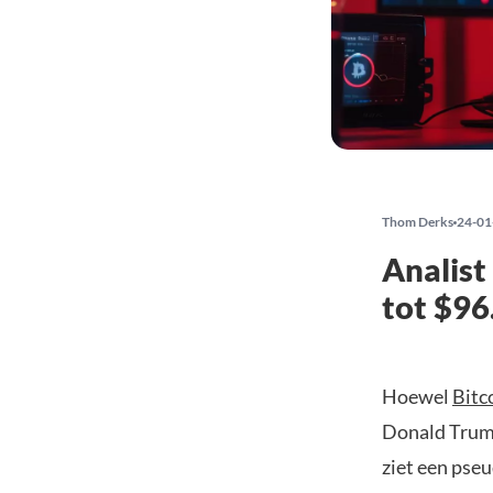
Thom Derks
24-01
Analist
tot $96
Hoewel
Bitc
Donald Trump 
ziet een pse