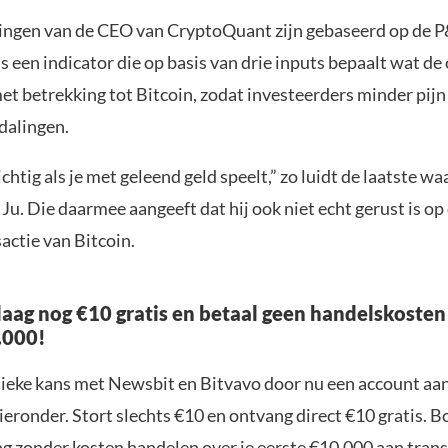
ingen van de CEO van CryptoQuant zijn gebaseerd op de P
is een indicator die op basis van drie inputs bepaalt wat de
met betrekking tot Bitcoin, zodat investeerders minder pijn
dalingen.
htig als je met geleend geld speelt,” zo luidt de laatste 
Ju. Die daarmee aangeeft dat hij ook niet echt gerust is op
actie van Bitcoin.
aag nog €10 gratis en betaal geen handelskosten
.000!
nieke kans met Newsbit en Bitvavo door nu een account aa
ieronder. Stort slechts €10 en ontvang direct €10 gratis. 
ng zonder kosten handelen over je eerste €10.000 aan trans