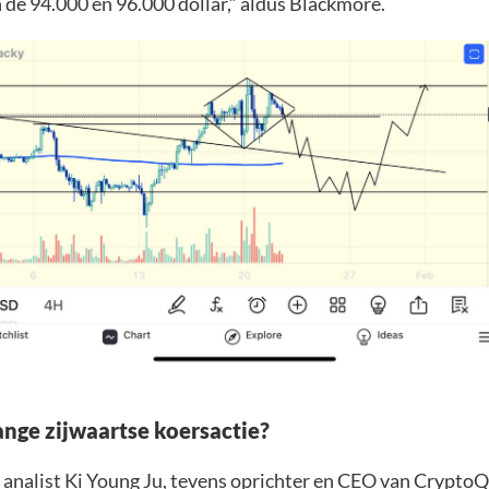
 de 94.000 en 96.000 dollar,” aldus Blackmore.
ge zijwaartse koersactie?
 analist Ki Young Ju, tevens oprichter en CEO van CryptoQ