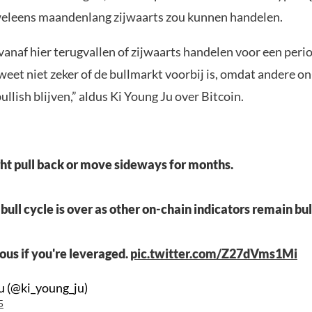
weleens maandenlang zijwaarts zou kunnen handelen.
vanaf hier terugvallen of zijwaarts handelen voor een peri
eet niet zeker of de bullmarkt voorbij is, omdat andere o
ullish blijven,” aldus Ki Young Ju over Bitcoin.
ht pull back or move sideways for months.
bull cycle is over as other on-chain indicators remain bul
ious if you're leveraged.
pic.twitter.com/Z27dVms1Mi
u (@ki_young_ju)
5