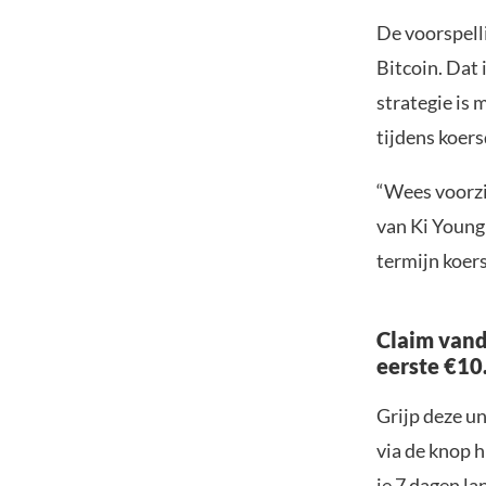
De voorspell
Bitcoin. Dat 
strategie is 
tijdens koers
“Wees voorzic
van Ki Young 
termijn koers
Claim vand
eerste €10
Grijp deze u
via de knop h
je 7 dagen la