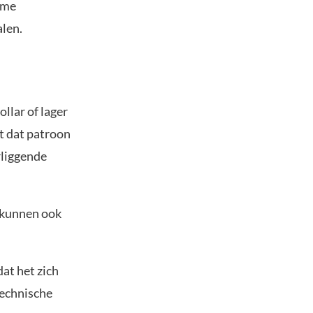
eme
alen.
llar of lager
t dat patroon
liggende
r kunnen ook
dat het zich
 technische