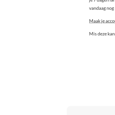
vandaag nog e
Maak je accou
Mis deze kans