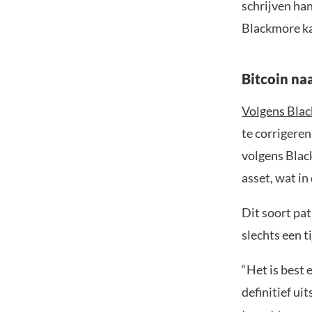
schrijven ha
Blackmore kan
Bitcoin na
Volgens Bla
te corrigere
volgens Bla
asset, wat in 
Dit soort pa
slechts een 
“Het is best 
definitief ui