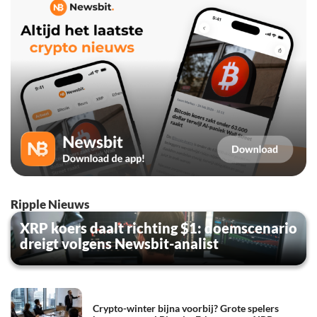
Ripple Nieuws
XRP koers daalt richting $1: doemscenario
dreigt volgens Newsbit-analist
Crypto-winter bijna voorbij? Grote spelers