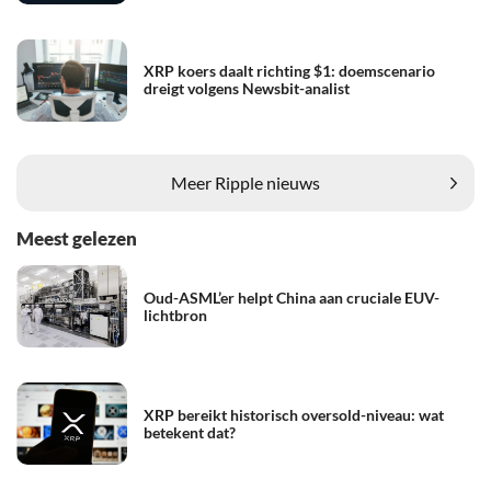
XRP koers daalt richting $1: doemscenario
dreigt volgens Newsbit-analist
Meer Ripple nieuws
Meest gelezen
Oud-ASML’er helpt China aan cruciale EUV-
lichtbron
XRP bereikt historisch oversold-niveau: wat
betekent dat?