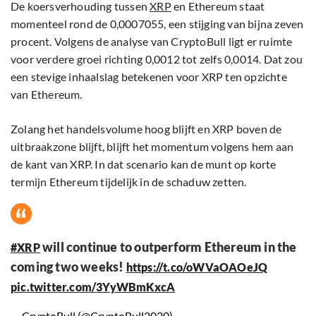
De koersverhouding tussen
XRP
en Ethereum staat
momenteel rond de 0,0007055, een stijging van bijna zeven
procent. Volgens de analyse van CryptoBull ligt er ruimte
voor verdere groei richting 0,0012 tot zelfs 0,0014. Dat zou
een stevige inhaalslag betekenen voor XRP ten opzichte
van Ethereum.
Zolang het handelsvolume hoog blijft en XRP boven de
uitbraakzone blijft, blijft het momentum volgens hem aan
de kant van XRP. In dat scenario kan de munt op korte
termijn Ethereum tijdelijk in de schaduw zetten.
will continue to outperform Ethereum in the
#XRP
coming two weeks!
https://t.co/oWVaOAOeJQ
pic.twitter.com/3YyWBmKxcA
— CryptoBull (@CryptoBull2020)