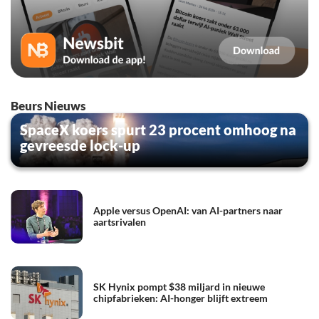
Beurs Nieuws
SpaceX koers spurt 23 procent omhoog na
gevreesde lock-up
Apple versus OpenAI: van AI-partners naar
aartsrivalen
SK Hynix pompt $38 miljard in nieuwe
chipfabrieken: AI-honger blijft extreem