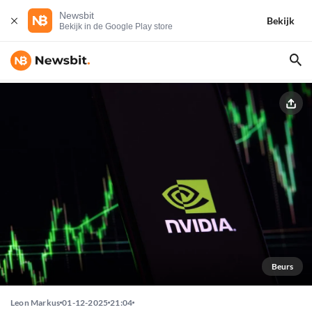
Newsbit
Bekijk
Bekijk in de Google Play store
Beurs
Leon Markus
01-12-2025
21:04