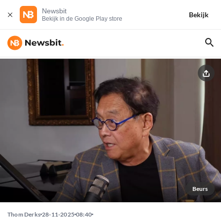
Newsbit
Bekijk
Bekijk in de Google Play store
Beurs
Thom Derks
28-11-2025
08:40