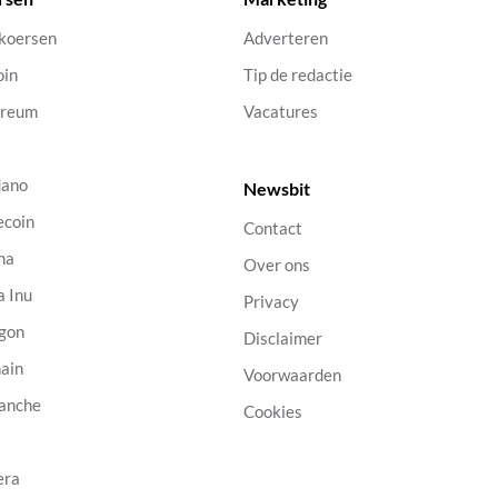
 koersen
Adverteren
oin
Tip de redactie
ereum
Vacatures
dano
Newsbit
ecoin
Contact
na
Over ons
a Inu
Privacy
gon
Disclaimer
ain
Voorwaarden
anche
Cookies
B
era