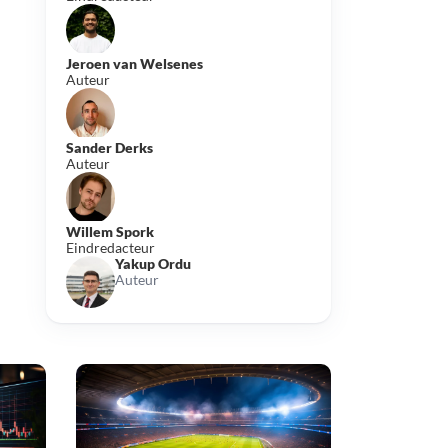
Jeroen van Welsenes
Auteur
Sander Derks
Auteur
Willem Spork
Eindredacteur
Yakup Ordu
Auteur