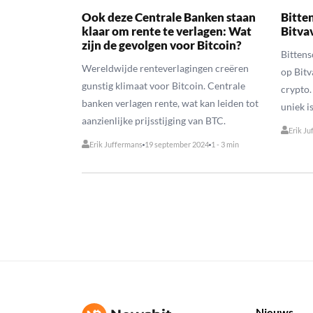
Ook deze Centrale Banken staan
Bitte
klaar om rente te verlagen: Wat
Bitva
zijn de gevolgen voor Bitcoin?
Bittens
Wereldwijde renteverlagingen creëren
op Bitv
gunstig klimaat voor Bitcoin. Centrale
crypto.
banken verlagen rente, wat kan leiden tot
uniek is
aanzienlijke prijsstijging van BTC.
Erik Ju
Erik Juffermans
19 september 2024
1 - 3 min
Nieuws