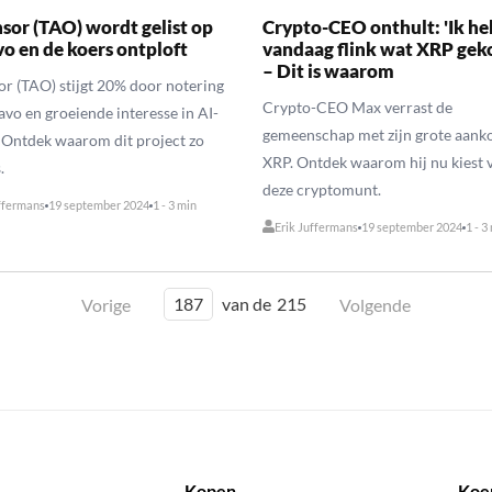
nsor (TAO) wordt gelist op
Crypto-CEO onthult: 'Ik he
vo en de koers ontploft
vandaag flink wat XRP gek
– Dit is waarom
or (TAO) stijgt 20% door notering
Crypto-CEO Max verrast de
avo en groeiende interesse in AI-
gemeenschap met zijn grote aank
 Ontdek waarom dit project zo
XRP. Ontdek waarom hij nu kiest 
.
deze cryptomunt.
ffermans
19 september 2024
1 - 3 min
Erik Juffermans
19 september 2024
1 - 3
187
van de
215
Vorige
Volgende
Kopen
Koe