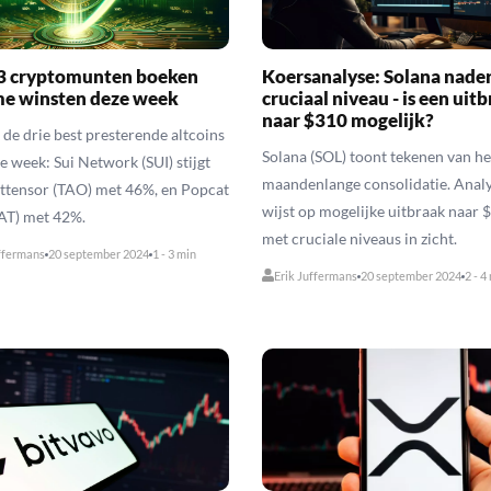
3 cryptomunten boeken
Koersanalyse: Solana nade
e winsten deze week
cruciaal niveau - is een uit
naar $310 mogelijk?
de drie best presterende altcoins
Solana (SOL) toont tekenen van he
e week: Sui Network (SUI) stijgt
maandenlange consolidatie. Anal
ttensor (TAO) met 46%, en Popcat
wijst op mogelijke uitbraak naar 
T) met 42%.
met cruciale niveaus in zicht.
ffermans
20 september 2024
1 - 3 min
Erik Juffermans
20 september 2024
2 - 4