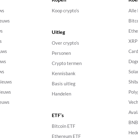
uws
Koop crypto’s
Alle
ieuws
Bitc
ws
Eth
Uitleg
s
XRP
Over crypto’s
euws
Car
Personen
uws
Dog
Crypto termen
uws
Sola
Kennisbank
nieuws
Shib
Basis uitleg
nieuws
Poly
Handelen
ieuws
Vech
Aval
ETF’s
s
BN
Bitcoin ETF
Hed
Ethereum ETF