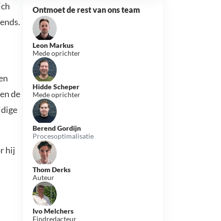
ich
Ontmoet de rest van ons team
rends.
Leon Markus
Mede oprichter
 en
Hidde Scheper
 en de
Mede oprichter
idige
Berend Gordijn
Procesoptimalisatie
r hij
Thom Derks
Auteur
Ivo Melchers
Eindredacteur