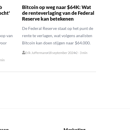
b
Bitcoin op weg naar $64K: Wat
ocht'
de renteverlaging van de Federal
Reserve kan betekenen
De Federal Reserve staat op het punt de
oop van
rente te verlagen, wat volgens analisten
voor
Bitcoin kan doen stijgen naar $64.000.
Erik Juffermans
18 september 2024
2 - 3 min
 min
rsen
Marketing