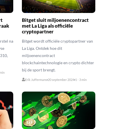
rt
Bitget sluit miljoenencontract
braak
met La Liga als officiële
cryptopartner
rstel na
Bitget wordt officiële cryptopartner van
yse
La Liga. Ontdek hoe dit
$310,
miljoenencontract
blockchaintechnologie en crypto dichter
bij de sport brengt.
 min
Erik Juffermans
20 september 2024
1 - 3 min