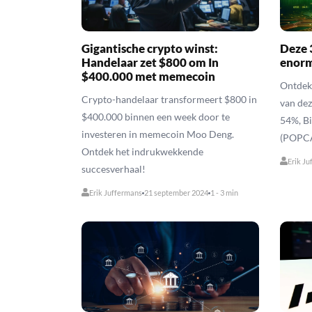
Gigantische crypto winst:
Deze 
Handelaar zet $800 om In
enorm
$400.000 met memecoin
Ontdek 
Crypto-handelaar transformeert $800 in
van dez
$400.000 binnen een week door te
54%, Bi
investeren in memecoin Moo Deng.
(POPCA
Ontdek het indrukwekkende
Erik Ju
succesverhaal!
Erik Juffermans
21 september 2024
1 - 3 min