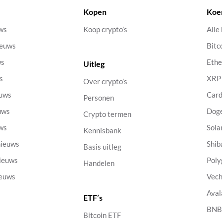
Kopen
Koe
uws
Koop crypto’s
Alle
ieuws
Bitc
ws
Eth
Uitleg
s
XRP
Over crypto’s
euws
Car
Personen
uws
Dog
Crypto termen
uws
Sola
Kennisbank
nieuws
Shib
Basis uitleg
nieuws
Poly
Handelen
ieuws
Vech
Aval
ETF’s
s
BN
Bitcoin ETF