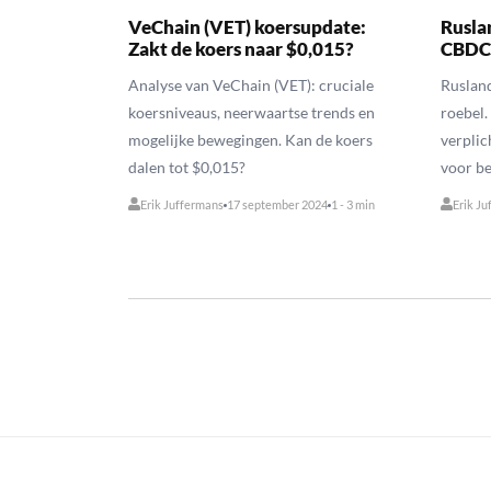
VeChain (VET) koersupdate:
Rusla
Zakt de koers naar $0,015?
CBDC 
Analyse van VeChain (VET): cruciale
Rusland
koersniveaus, neerwaartse trends en
roebel.
mogelijke bewegingen. Kan de koers
verpli
dalen tot $0,015?
voor be
Erik Juffermans
17 september 2024
1 - 3 min
Erik Ju