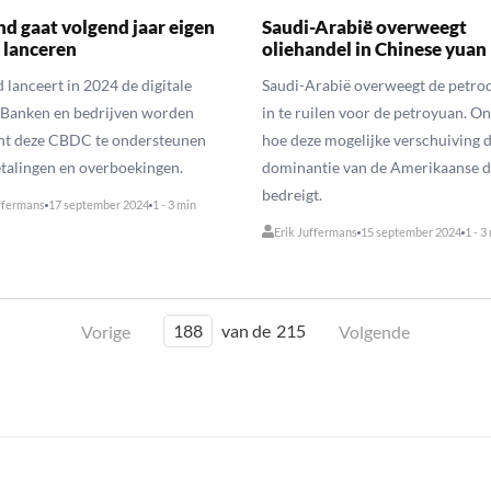
nd gaat volgend jaar eigen
Saudi-Arabië overweegt
lanceren
oliehandel in Chinese yuan
 lanceert in 2024 de digitale
Saudi-Arabië overweegt de petrod
 Banken en bedrijven worden
in te ruilen voor de petroyuan. O
cht deze CBDC te ondersteunen
hoe deze mogelijke verschuiving 
talingen en overboekingen.
dominantie van de Amerikaanse d
bedreigt.
ffermans
17 september 2024
1 - 3 min
Erik Juffermans
15 september 2024
1 - 3
188
van de
215
Vorige
Volgende