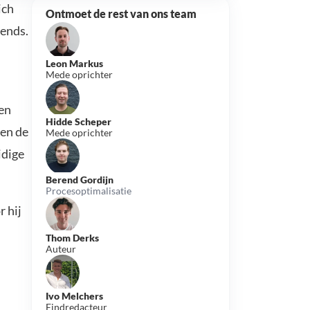
ich
Ontmoet de rest van ons team
rends.
Leon Markus
Mede oprichter
 en
Hidde Scheper
 en de
Mede oprichter
idige
Berend Gordijn
Procesoptimalisatie
r hij
Thom Derks
Auteur
Ivo Melchers
Eindredacteur