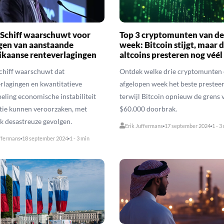
 Schiff waarschuwt voor
Top 3 cryptomunten van de
gen van aanstaande
week: Bitcoin stijgt, maar 
kaanse renteverlagingen
altcoins presteren nog véél
chiff waarschuwt dat
Ontdek welke drie cryptomunten
rlagingen en kwantitatieve
afgelopen week het beste prestee
eling economische instabiliteit
terwijl Bitcoin opnieuw de grens 
atie kunnen veroorzaken, met
$60.000 doorbrak.
k desastreuze gevolgen.
Erik Juffermans
17 september 2024
1 - 3
ffermans
18 september 2024
1 - 3 min