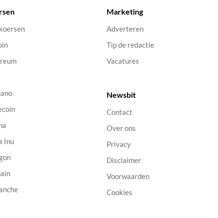
rsen
Marketing
 koersen
Adverteren
oin
Tip de redactie
ereum
Vacatures
dano
Newsbit
ecoin
Contact
na
Over ons
a Inu
Privacy
gon
Disclaimer
ain
Voorwaarden
anche
Cookies
B