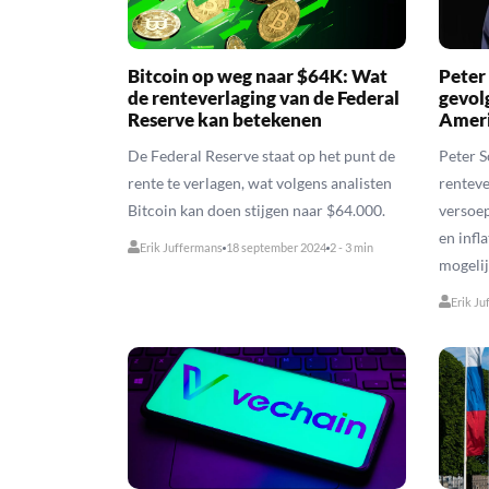
Bitcoin op weg naar $64K: Wat
Peter
de renteverlaging van de Federal
gevol
Reserve kan betekenen
Ameri
De Federal Reserve staat op het punt de
Peter S
rente te verlagen, wat volgens analisten
renteve
Bitcoin kan doen stijgen naar $64.000.
versoep
en infl
Erik Juffermans
18 september 2024
2 - 3 min
mogelij
Erik Ju