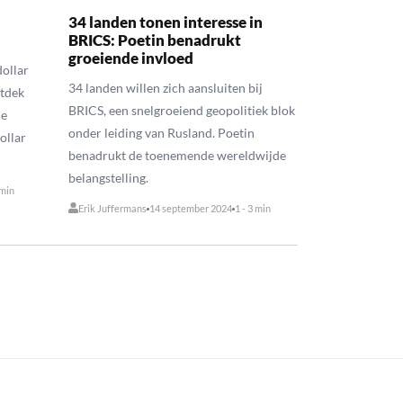
34 landen tonen interesse in
BRICS: Poetin benadrukt
groeiende invloed
ollar
34 landen willen zich aansluiten bij
ntdek
BRICS, een snelgroeiend geopolitiek blok
de
onder leiding van Rusland. Poetin
ollar
benadrukt de toenemende wereldwijde
belangstelling.
 min
Erik Juffermans
14 september 2024
1 - 3 min