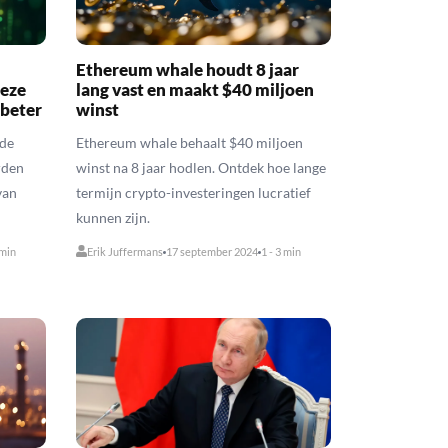
Ethereum whale houdt 8 jaar
deze
lang vast en maakt $40 miljoen
 beter
winst
 de
Ethereum whale behaalt $40 miljoen
rden
winst na 8 jaar hodlen. Ontdek hoe lange
van
termijn crypto-investeringen lucratief
kunnen zijn.
 min
Erik Juffermans
17 september 2024
1 - 3 min