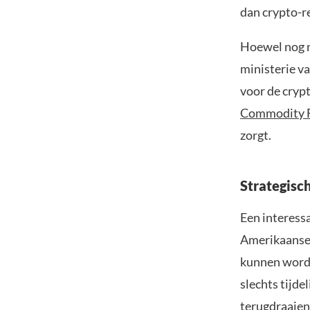
dan crypto-r
Hoewel nog n
ministerie v
voor de crypt
Commodity F
zorgt.
Strategisc
Een interessa
Amerikaanse 
kunnen worde
slechts tijde
terugdraaien