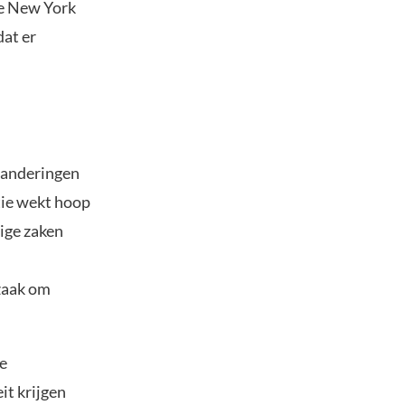
e New York
at er
randeringen
tie wekt hoop
ige zaken
zaak om
ke
it krijgen