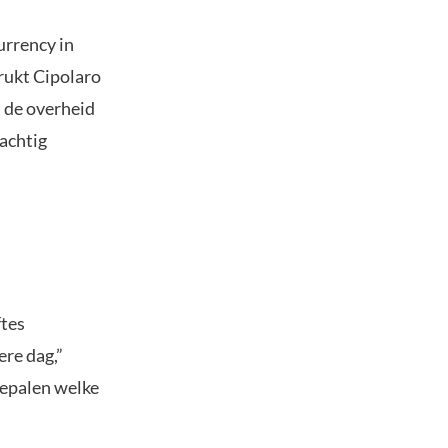
urrency in
rukt Cipolaro
t de overheid
achtig
ftes
re dag,”
bepalen welke