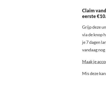
Claim vand
eerste €10
Grijp deze u
via de knop h
je 7 dagen la
vandaag nog e
Maak je accou
Mis deze kans