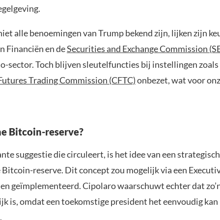
egelgeving.
iet alle benoemingen van Trump bekend zijn, lijken zijn ke
an Financiën en de
Securities and Exchange Commission (S
o-sector. Toch blijven sleutelfuncties bij instellingen zoals
utures Trading Commission (CFTC)
onbezet, wat voor on
he Bitcoin-reserve?
nte suggestie die circuleert, is het idee van een strategisc
Bitcoin-reserve. Dit concept zou mogelijk via een Executi
n geïmplementeerd. Cipolaro waarschuwt echter dat zo’
lijk is, omdat een toekomstige president het eenvoudig kan
.