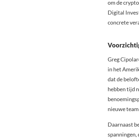
om de crypto
Digital Inve
concrete vera
Voorzichti
Greg Cipolar
in het Amerik
dat de belof
hebben tijd n
benoemingspr
nieuwe teams
Daarnaast be
spanningen, d