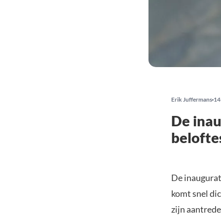
Erik Juffermans
14
De inau
belofte
De inaugurat
komt snel dic
zijn aantred