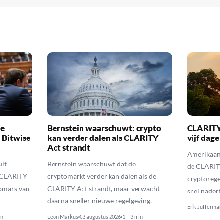
te
Bernstein waarschuwt: crypto
CLARITY 
 Bitwise
kan verder dalen als CLARITY
vijf dag
Act strandt
Amerikaans
uit
Bernstein waarschuwt dat de
de CLARITY
 CLARITY
cryptomarkt verder kan dalen als de
cryptorege
opmars van
CLARITY Act strandt, maar verwacht
snel nadert
daarna sneller nieuwe regelgeving.
Erik Jufferma
in
Leon Markus
03 augustus 2026
1 – 3 min