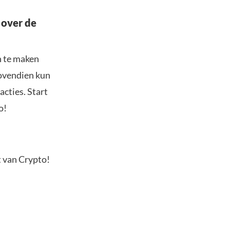
 over de
n te maken
Bovendien kun
acties. Start
o!
t van Crypto!