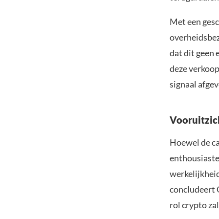
Met een gesc
overheidsbez
dat dit geen 
deze verkoop
signaal afgev
Vooruitzic
Hoewel de ca
enthousiastel
werkelijkhei
concludeert 
rol crypto za