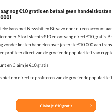
aag nog €10 gratis en betaal geen handelskosten
.000!
nieke kans met Newsbit en Bitvavo door nu een account aa
ieronder. Stort slechts €10 en ontvang direct €10 gratis. 
ng zonder kosten handelen over je eerste €10.000 aan trans
n profiteer direct van de groeiende populariteit van crypt
nt en Claim je €10 gratis.
 niet om direct te profiteren van de groeiende popularitei
Claim je €10 gratis