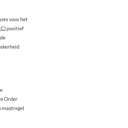
uzes voor het
EC)
positief
 de
zekerheid
he
ve Order
n maatregel