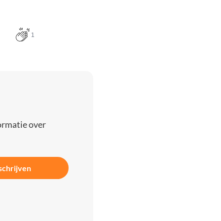
1
ormatie over
schrijven