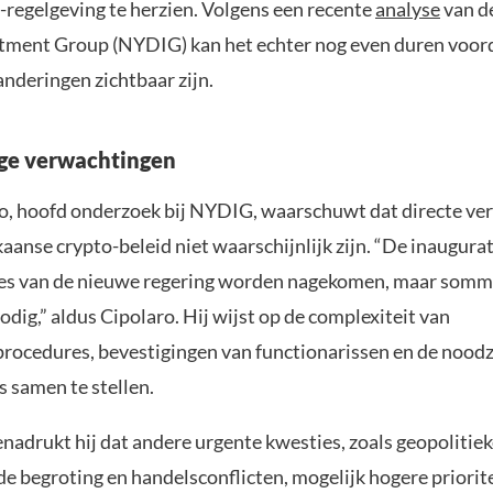
-regelgeving te herzien. Volgens een recente
analyse
van d
stment Group (NYDIG) kan het echter nog even duren voord
nderingen zichtbaar zijn.
ge verwachtingen
o, hoofd onderzoek bij NYDIG, waarschuwt dat directe ve
aanse crypto-beleid niet waarschijnlijk zijn. “De inaugura
tes van de nieuwe regering worden nagekomen, maar somm
odig,” aldus Cipolaro. Hij wijst op de complexiteit van
ocedures, bevestigingen van functionarissen en de nood
 samen te stellen.
nadrukt hij dat andere urgente kwesties, zoals geopolitie
e begroting en handelsconflicten, mogelijk hogere priorite