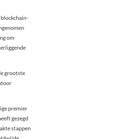
 blockchain-
aangenomen
ing om
terliggende
de grootste
ntoor
lige premier
heeft gezegd
aakte stappen
eldwijde