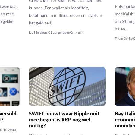
Crypto geeft AI-agents wat banken niet
twee jaar.
Polymarket
kunnen. Een wallet als identiteit,
oen mee,
met Kalshi
betalingen in milliseconden en regels in
p gekke
om $1 milj
het geld zelf.
halen.
Ivo Melchers
21 uur geleden
2 – 4 min
Thom Derks
G
versold-
SWIFT bouwt waar Ripple ooit
Ray Dal
t?
mee begon: is XRP nog wel
economi
nuttig?
onomkee
ld-niveau