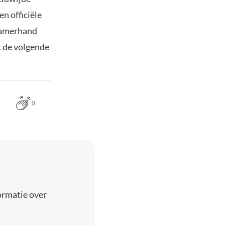
n officiële
gzamerhand
t de volgende
0
ormatie over