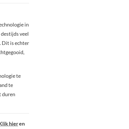
echnologie in
destijds veel
 Dit is echter
ichtgegooid,
ologie te
and te
t duren
K
lik hier
en