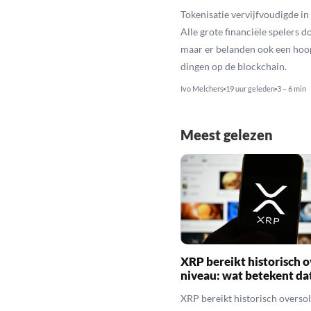
Tokenisatie vervijfvoudigde in 
Alle grote financiële spelers d
maar er belanden ook een hoo
dingen op de blockchain.
Ivo Melchers
19 uur geleden
3 – 6 min
Meest gelezen
XRP bereikt historisch o
niveau: wat betekent da
XRP bereikt historisch overso