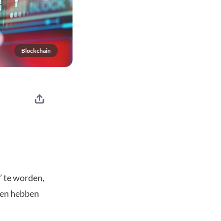
Blockchain
’ te worden,
nken hebben