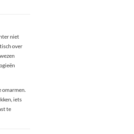
hter niet
tisch over
ewezen
ogieën
te omarmen.
kken, iets
st te