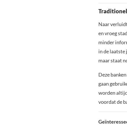
Tradition
Naar verluidt
en vroeg sta
minder inform
in de laatste
maar staat no
Deze banken 
gaan gebruike
worden altij
voordat de b
Geïnteressee