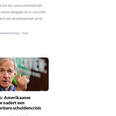
 wil de concurrentiestrijd
 volop aangaan en is van plan
ard aan groeikapitaal op te
isteren 6:01u
2 – 3 min
io: Amerikaanse
e nadert een
rbare schuldencrisis