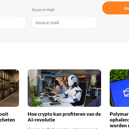
In
Jouw e-mail
ooit
Hoe crypto kan profiteren van de
Polymark
scheten
AI-revolutie
ophalen:
worden 