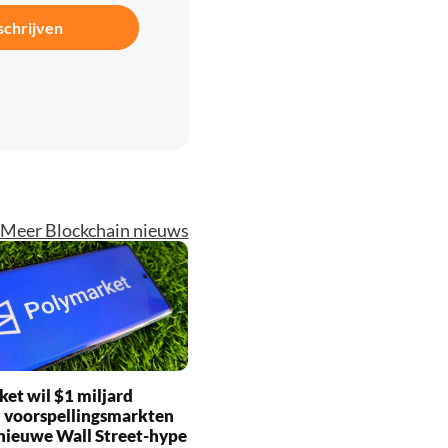
schrijven
Meer Blockchain nieuws
et wil $1 miljard
 voorspellingsmarkten
nieuwe Wall Street-hype