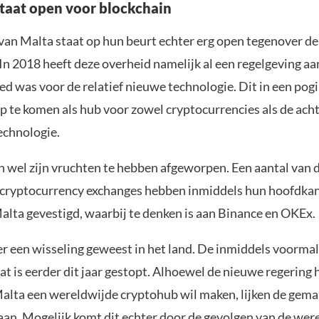
taat open voor blockchain
van Malta staat op hun beurt echter erg open tegenover de
 In 2018 heeft deze overheid namelijk al een regelgeving 
ed was voor de relatief nieuwe technologie. Dit in een pog
p te komen als hub voor zowel cryptocurrencies als de ach
echnologie.
ch wel zijn vruchten te hebben afgeworpen. Een aantal van 
cryptocurrency exchanges hebben inmiddels hun hoofdka
Malta gevestigd, waarbij te denken is aan Binance en OKEx.
er een wisseling geweest in het land. De inmiddels voorma
t is eerder dit jaar gestopt. Alhoewel de nieuwe regering 
Malta een wereldwijde cryptohub wil maken, lijken de gem
gaan. Mogelijk komt dit echter door de gevolgen van de wer