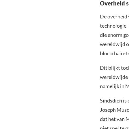
Overheid s
De overheid 
technologie.
die enorm go
wereldwijd o
blockchain-t
Dit blijkt to
wereldwijde 
namelijk in 
Sindsdien is 
Joseph Musca
dat het van 
niet snel te 