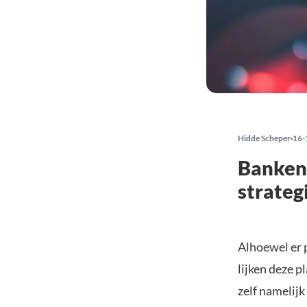
Hidde Scheper
16-
Banken
strateg
Alhoewel er 
lijken deze p
zelf namelij