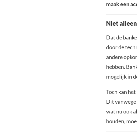
maak een acc
Niet allee
Dat de banken
door de techn
andere opkom
hebben. Ban
mogelijk in d
Toch kan het
Dit vanwege h
wat nu ook al
houden, moet