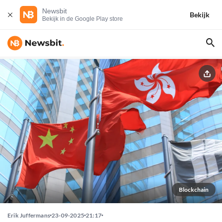
Newsbit
Bekijk
Bekijk in de Google Play store
Blockchain
Erik Juffermans
23-09-2025
21:17