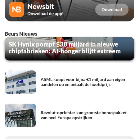
Beurs Nieuws
SK Hynix pompt $38 miljard in nieuwe
chipfabrieken: AI-honger blijft extreem
ASML koopt voor bijna €1 miljard aan eigen
aandelen op en betaalt de hoofdprijs
Revolut-oprichter kan grootste bonuspakket
van heel Europa opstrijken