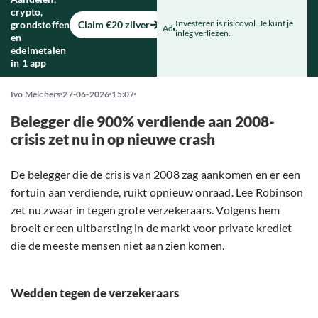
crypto,
Investeren is risicovol. Je kunt je
grondstoffen
Claim €20 zilver
Ad
inleg verliezen.
en
edelmetalen
in 1 app
Ivo Melchers
27-06-2026
15:07
Belegger die 900% verdiende aan 2008-
crisis zet nu in op nieuwe crash
De belegger die de crisis van 2008 zag aankomen en er een
fortuin aan verdiende, ruikt opnieuw onraad. Lee Robinson
zet nu zwaar in tegen grote verzekeraars. Volgens hem
broeit er een uitbarsting in de markt voor private krediet
die de meeste mensen niet aan zien komen.
Wedden tegen de verzekeraars