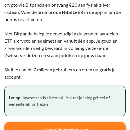
crypto via Bitpanda en ontvang €20 aan fysiek zilver
cadeau. Voer de promocode
NBSILVER
in de app in om de
bonus te activeren.
Met Bitpanda beleg je eenvoudig in duizenden aandelen,
ETF’s, crypto en edelmetalen vanuit één app. Je goud en
zilver worden veilig bewaard in volledig verzekerde
Zwitserse kluizen en staan juridisch op jouw naam.
Sluit je aan bij 7 miljoen gebruikers en open nu gratis je
account.
Let op:
investeren is risicovol. Je kunt je inleg geheel of
gedeeltelijk verliezen
Claim €20 gratis zilver