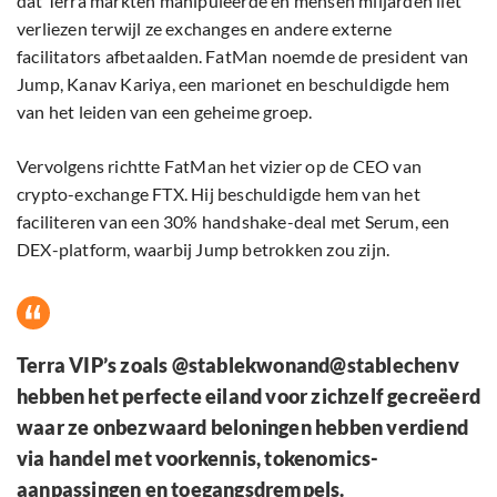
dat Terra markten manipuleerde en mensen miljarden liet
verliezen terwijl ze exchanges en andere externe
facilitators afbetaalden. FatMan noemde de president van
Jump, Kanav Kariya, een marionet en beschuldigde hem
van het leiden van een geheime groep.
Vervolgens richtte FatMan het vizier op de CEO van
crypto-exchange FTX. Hij beschuldigde hem van het
faciliteren van een 30% handshake-deal met Serum, een
DEX-platform, waarbij Jump betrokken zou zijn.
Terra VIP’s zoals @stablekwonand@stablechenv
hebben het perfecte eiland voor zichzelf gecreëerd
waar ze onbezwaard beloningen hebben verdiend
via handel met voorkennis, tokenomics-
aanpassingen en toegangsdrempels.