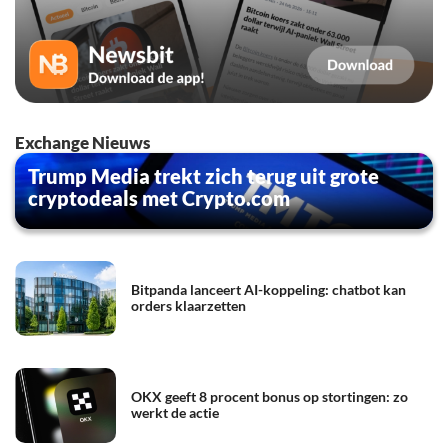
Exchange Nieuws
Trump Media trekt zich terug uit grote
cryptodeals met Crypto.com
Bitpanda lanceert AI-koppeling: chatbot kan
orders klaarzetten
OKX geeft 8 procent bonus op stortingen: zo
werkt de actie