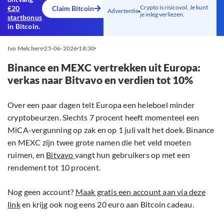
Crypto is risicovol. Je kunt
€20
Claim Bitcoin
Advertentie
je inleg verliezen.
startbonus
in Bitcoin.
Ivo Melchers
25-06-2026
18:30
Binance en MEXC vertrekken uit Europa:
verkas naar Bitvavo en verdien tot 10%
Over een paar dagen telt Europa een heleboel minder
cryptobeurzen. Slechts 7 procent heeft momenteel een
MiCA-vergunning op zak en op 1 juli valt het doek. Binance
en MEXC zijn twee grote namen die het veld moeten
ruimen, en
Bitvavo
vangt hun gebruikers op met een
rendement tot 10 procent.
Nog geen account?
Maak gratis een account aan via deze
link
en krijg ook nog eens 20 euro aan Bitcoin cadeau.