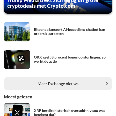
cryptodeals met Crypto.com
Bitpanda lanceert AI-koppeling: chatbot kan
orders klaarzetten
OKX geeft 8 procent bonus op stortingen: zo
werkt de actie
Meer Exchange nieuws
Meest gelezen
XRP bereikt historisch oversold-niveau: wat
betekent dat?