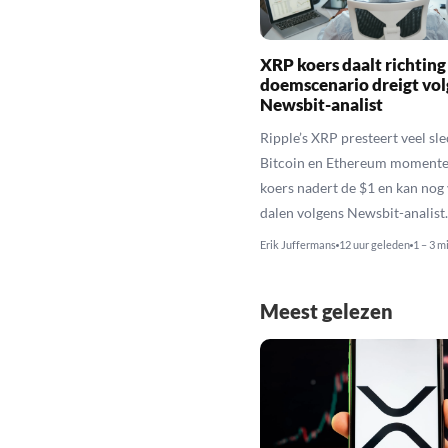
XRP koers daalt richting
doemscenario dreigt vol
Newsbit-analist
Ripple’s XRP presteert veel sl
Bitcoin en Ethereum momente
koers nadert de $1 en kan nog
dalen volgens Newsbit-analist.
Erik Juffermans
12 uur geleden
1 – 3 m
Meest gelezen