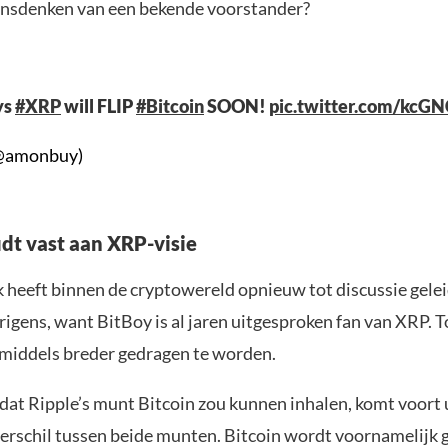
ensdenken van een bekende voorstander?
ys
#XRP
will FLIP
#Bitcoin
SOON!
pic.twitter.com/kcG
@amonbuy)
dt vast aan XRP-visie
k heeft binnen de cryptowereld opnieuw tot discussie gelei
rigens, want BitBoy is al jaren uitgesproken fan van XRP. Toc
middels breder gedragen te worden.
dat Ripple’s munt Bitcoin zou kunnen inhalen, komt voort u
verschil tussen beide munten. Bitcoin wordt voornamelijk g