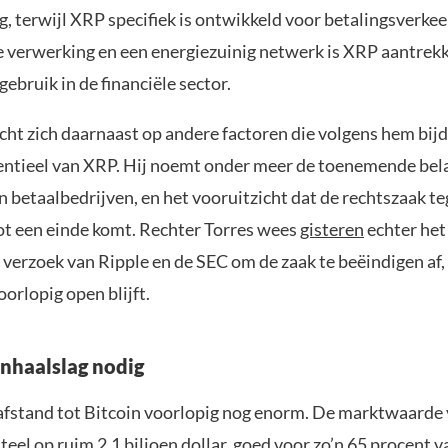
 terwijl XRP specifiek is ontwikkeld voor betalingsverkee
e verwerking en een energiezuinig netwerk is XRP aantrekk
gebruik in de financiële sector.
cht zich daarnaast op andere factoren die volgens hem bij
entieel van XRP. Hij noemt onder meer de toenemende bel
 betaalbedrijven, en het vooruitzicht dat de rechtszaak t
ot een einde komt. Rechter Torres wees
gisteren
echter het
 verzoek van Ripple en de SEC om de zaak te beëindigen af
oorlopig open blijft.
inhaalslag nodig
e afstand tot Bitcoin voorlopig nog enorm. De marktwaarde 
el op ruim 2,1 biljoen dollar, goed voor zo’n 65 procent v