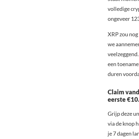
volledige cr
ongeveer 123 
XRP zou nog 
we aannemen 
veelzeggend.
een toename 
duren voorda
Claim vand
eerste €10
Grijp deze u
via de knop h
je 7 dagen la