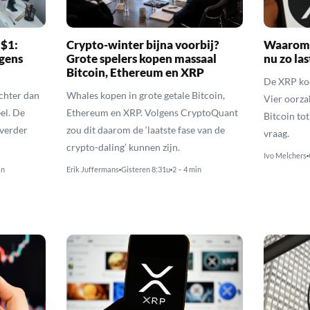
 $1:
Crypto-winter bijna voorbij?
Waarom 
gens
Grote spelers kopen massaal
nu zo las
Bitcoin, Ethereum en XRP
De XRP koer
echter dan
Whales kopen in grote getale Bitcoin,
Vier oorza
el. De
Ethereum en XRP. Volgens CryptoQuant
Bitcoin to
 verder
zou dit daarom de ‘laatste fase van de
vraag.
crypto-daling’ kunnen zijn.
Ivo Melchers
in
Erik Juffermans
Gisteren 8:31u
2 – 4 min