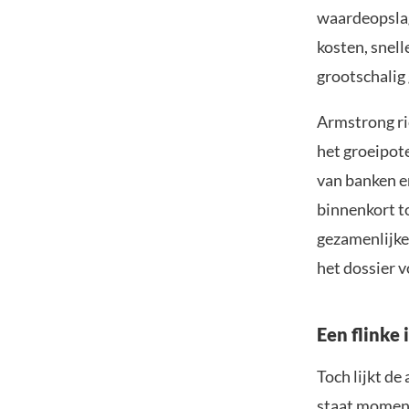
waardeopslag,
kosten, snell
grootschalig 
Armstrong ri
het groeipot
van banken en
binnenkort t
gezamenlijke
het dossier v
Een flinke 
Toch lijkt d
staat momente