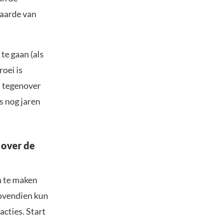
waarde van
te gaan (als
oei is
, tegenover
s nog jaren
 over de
n te maken
Bovendien kun
acties. Start