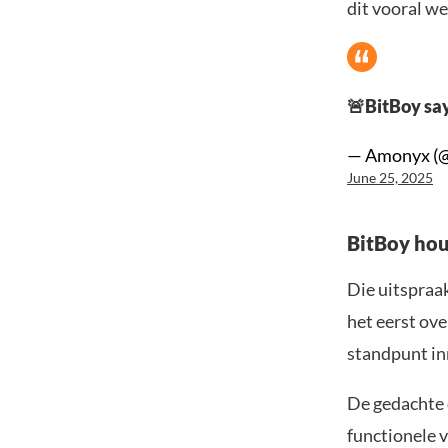
dit vooral w
🚨BitBoy sa
— Amonyx (
June 25, 2025
BitBoy hou
Die uitspraa
het eerst ove
standpunt in
De gedachte 
functionele 