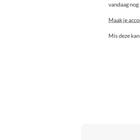
vandaag nog e
Maak je accou
Mis deze kans