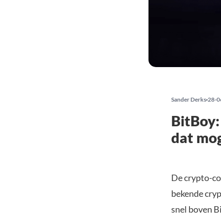
Sander Derks
28-0
BitBoy:
dat mog
De crypto-co
bekende crypt
snel boven Bi