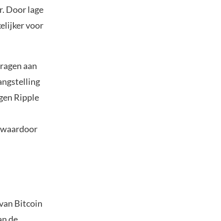
r. Door lage
elijker voor
dragen aan
angstelling
egen Ripple
, waardoor
van Bitcoin
an de