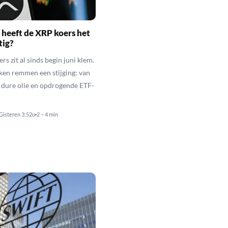
heeft de XRP koers het
tig?
s zit al sinds begin juni klem.
ken remmen een stijging: van
t dure olie en opdrogende ETF-
Gisteren 3:52u
2 – 4 min