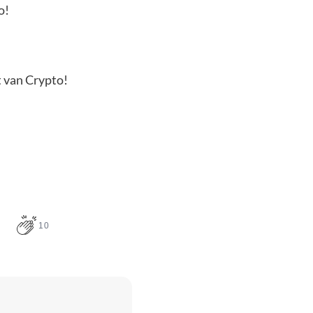
o!
t van Crypto!
10