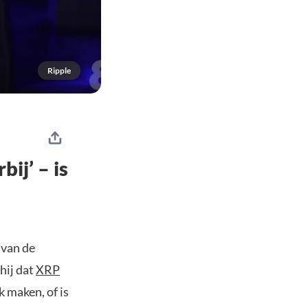
Ripple
ij’ – is
 van de
hij dat
XRP
k maken, of is