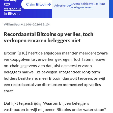
Crypto is risicovol. Je kunt
€20
Claim Bitcoin
Advertentie
je inleg verliezen.
startbonus
in Bitcoin.
Willem Spork
11-06-2026
18:10
Recordaantal Bitcoins op verlies, toch
verkopen ervaren beleggers niet
Bitcoin (
BTC
) heeft de afgelopen maanden meerdere zware
verkoopgolven te verwerken gekregen. Toch laten nieuwe
on-chain gegevens zien dat juist de meest ervaren
beleggers nauwelijks bewegen. Integendeel: long-term
holders bezitten nu meer Bitcoin dan ooit tevoren, terwijl
een recordaantal van die munten momenteel op verlies
staat.
Dat lijkt tegenstrijdig. Waarom blijven beleggers
vasthouden terwijl miljoenen Bitcoins onder water staan?