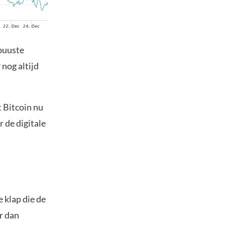
buuste
nog altijd
 Bitcoin nu
r de digitale
e klap die de
r dan