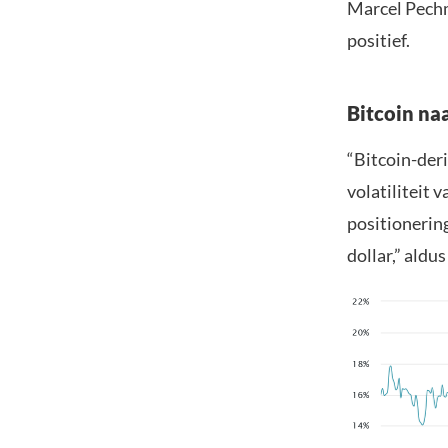
Marcel Pechm
positief.
Bitcoin na
“Bitcoin-deri
volatiliteit 
positionering
dollar,” aldu