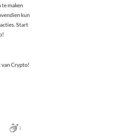
n te maken
Bovendien kun
acties. Start
o!
t van Crypto!
1