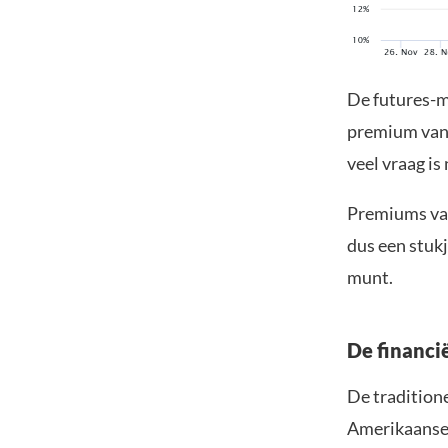
De futures-m
premium van 
veel vraag is
Premiums van
dus een stukj
munt.
De financi
De traditione
Amerikaanse 