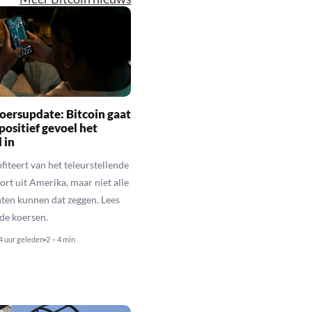
oersupdate: Bitcoin gaat
positief gevoel het
 in
fiteert van het teleurstellende
rt uit Amerika, maar niet alle
en kunnen dat zeggen. Lees
de koersen.
4 uur geleden
2 – 4 min