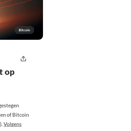
Bitcoin
t op
 gestegen
en of Bitcoin
).
Volgens