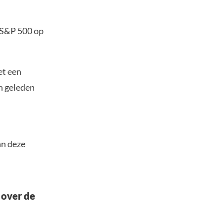
e S&P 500 op
et een
en geleden
an deze
 over de