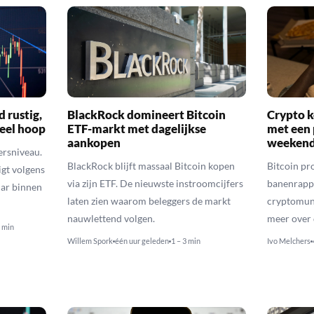
d rustig,
BlackRock domineert Bitcoin
Crypto k
veel hoop
ETF-markt met dagelijkse
met een 
aankopen
weekend
ersniveau.
BlackRock blijft massaal Bitcoin kopen
Bitcoin pro
igt volgens
via zijn ETF. De nieuwste instroomcijfers
banenrappo
lar binnen
laten zien waarom beleggers de markt
cryptomunt
nauwlettend volgen.
meer over 
3 min
Willem Spork
één uur geleden
1 – 3 min
Ivo Melchers