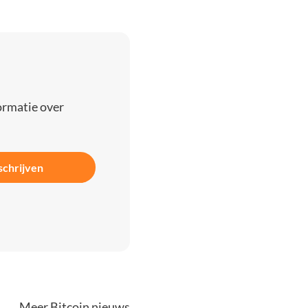
ormatie over
schrijven
Meer Bitcoin nieuws