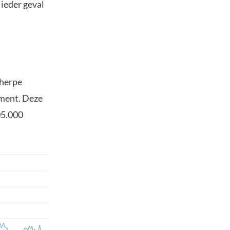
ieder geval
cherpe
iment. Deze
05.000