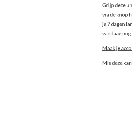
Grijp deze u
via de knop h
je 7 dagen la
vandaag nog e
Maak je accou
Mis deze kans