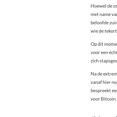
Hoewel de om
met name van
beloofde zuin
wie de tekor
Op dit moment
voor een éch
zich stapsgew
Na de extreme
vanaf hier no
bespreekt een
voor Bitcoin.