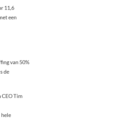
or 11,6
met een
ffing van 50%
is de
jn CEO Tim
 hele