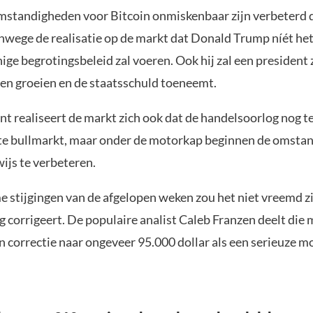
standigheden voor Bitcoin onmiskenbaar zijn verbeterd 
wege de realisatie op de markt dat Donald Trump níét he
ige begrotingsbeleid zal voeren. Ook hij zal een president 
ten groeien en de staatsschuld toeneemt.
 realiseert de markt zich ook dat de handelsoorlog nog te 
te bullmarkt, maar onder de motorkap beginnen de omsta
ijs te verbeteren.
 stijgingen van de afgelopen weken zou het niet vreemd zi
g corrigeert. De populaire analist Caleb Franzen deelt die 
 correctie naar ongeveer 95.000 dollar als een serieuze m