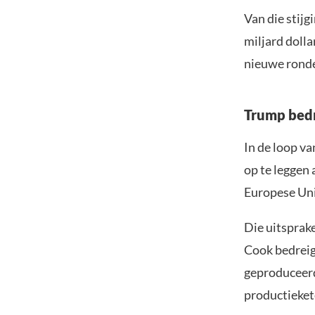
Van die stijg
miljard dolla
nieuwe ronde
Trump bedr
In de loop v
op te leggen 
Europese Unie
Die uitsprak
Cook bedreig
geproduceerde
productiekete