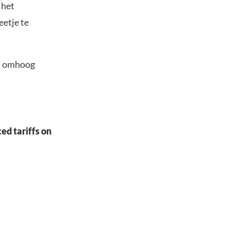
 het
eetje te
st omhoog
d tariffs on