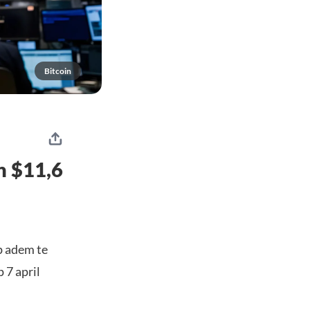
Bitcoin
n $11,6
op adem te
 7 april