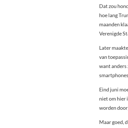
Dat zou hond
hoe lang Trum
maanden klaar
Verenigde St
Later maakte
van toepassi
want anders z
smartphones 
Eind juni mo
niet om hier 
worden door
Maar goed, d