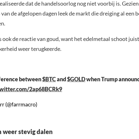
aliseerde dat de handelsoorlog nog niet voorbij is. Gezien
van de afgelopen dagen leek de markt die dreiging al een b
en.
is ook de reactie van goud, want het edelmetaal schoot jui
kerheid weer terugkeerde.
fference between
$BTC
and
$GOLD
when Trump announce
twitter.com/2ap68BCRk9
rr (@farrmacro)
n weer stevig dalen