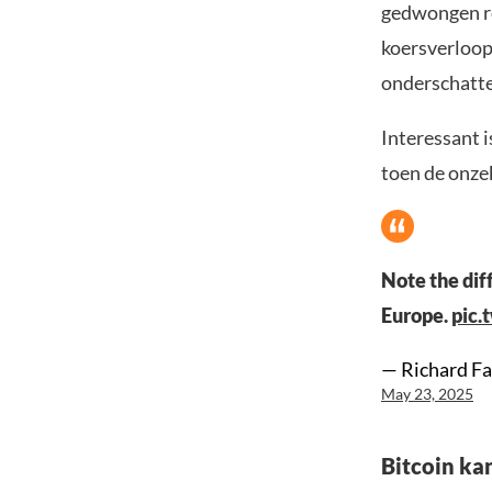
gedwongen re
koersverloop 
onderschatt
Interessant 
toen de onze
Note the di
Europe.
pic.
— Richard Fa
May 23, 2025
Bitcoin ka