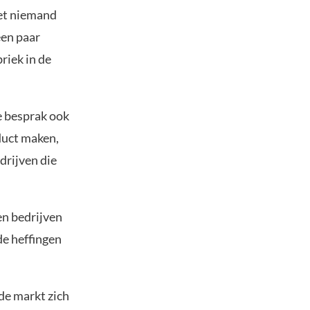
eet niemand
een paar
riek in de
e besprak ook
duct maken,
drijven die
en bedrijven
de heffingen
de markt zich