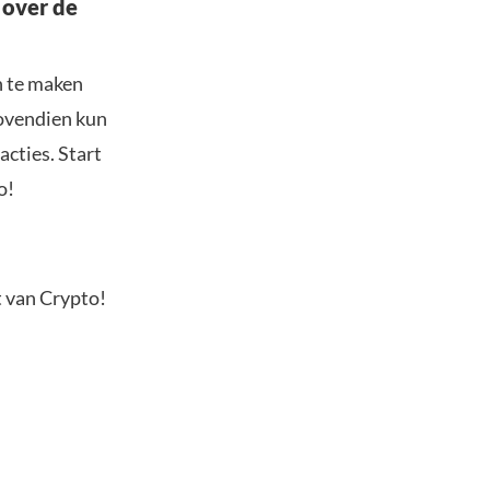
 over de
n te maken
Bovendien kun
acties. Start
o!
t van Crypto!