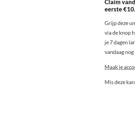
Claim vand
eerste €10
Grijp deze u
via de knop h
je 7 dagen la
vandaag nog e
Maak je accou
Mis deze kans