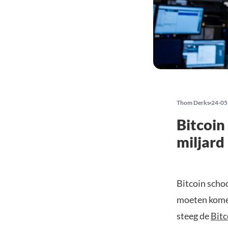
Thom Derks
24-05
Bitcoin
miljard
Bitcoin schoo
moeten komen
steeg de
Bit