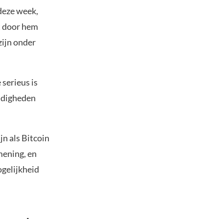
deze week,
t door hem
zijn onder
serieus is
ndigheden
jn als Bitcoin
mening, en
ogelijkheid