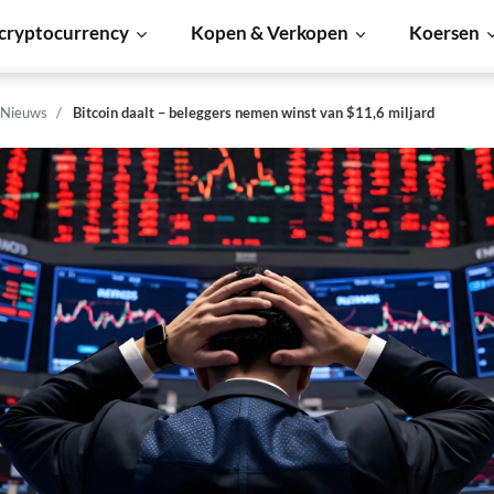
cryptocurrency
Kopen & Verkopen
Koersen
 Nieuws
Bitcoin daalt – beleggers nemen winst van $11,6 miljard