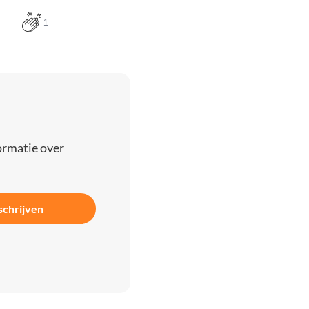
1
ormatie over
schrijven