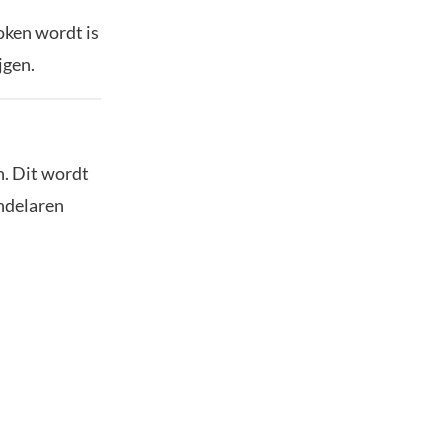
oken wordt is
jgen.
n. Dit wordt
ndelaren