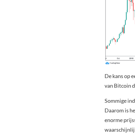
De kans op ee
van Bitcoin 
Sommige indic
Daarom is he
enorme prijs
waarschijnli