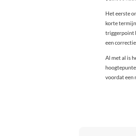
Het eerste o
korte termij
triggerpoint 
een correctie
Al met al is 
hoogtepunten
voordat een n