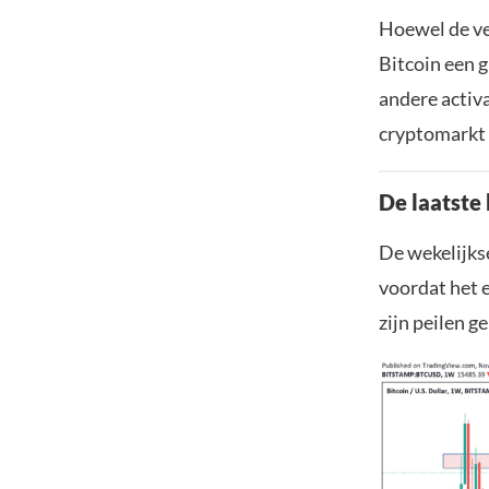
Hoewel de ver
Bitcoin een g
andere activ
cryptomarkt 
De laatste 
De wekelijkse
voordat het 
zijn peilen 