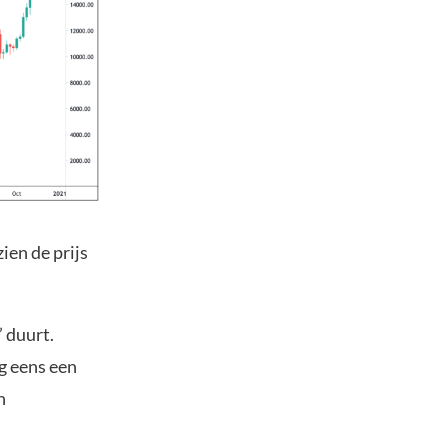
ien de prijs
’ duurt.
g eens een
n