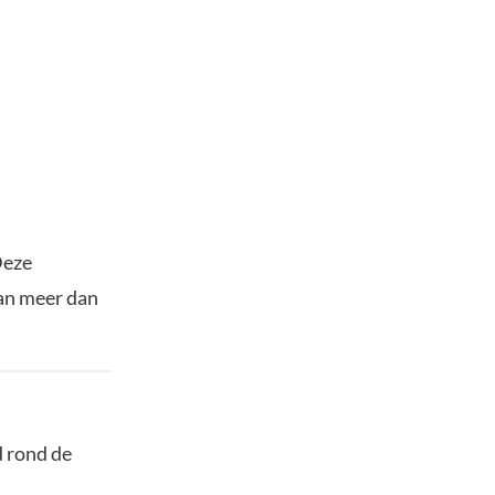
Deze
van meer dan
d rond de