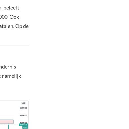
, beleeft
.000. Ook
etalen. Op de
indernis
t namelijk
.