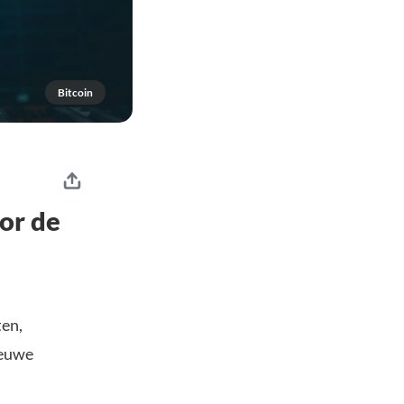
Bitcoin
oor de
ten,
ieuwe