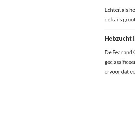
Echter, als 
de kans groot
Hebzucht li
De Fear and 
geclassifice
ervoor dat ee