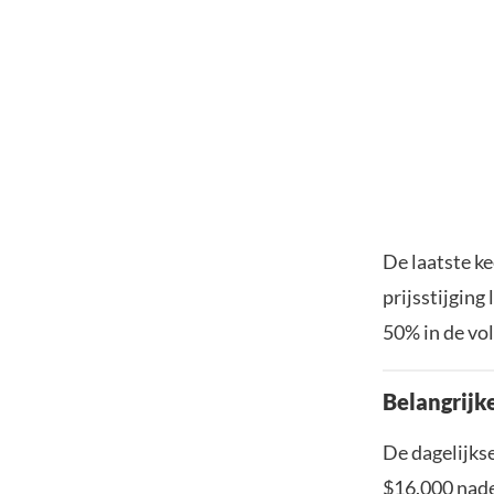
De laatste ke
prijsstijging
50% in de vo
Belangrijk
De dagelijkse
$16.000 nade