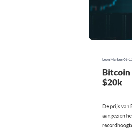
Leon Markus
06-1
Bitcoin
$20k
De prijs van 
aangezien het
recordhoogte