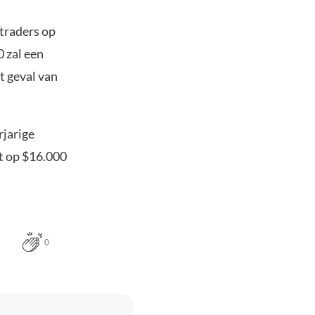
traders op
 zal een
t geval van
rjarige
t op $16.000
0