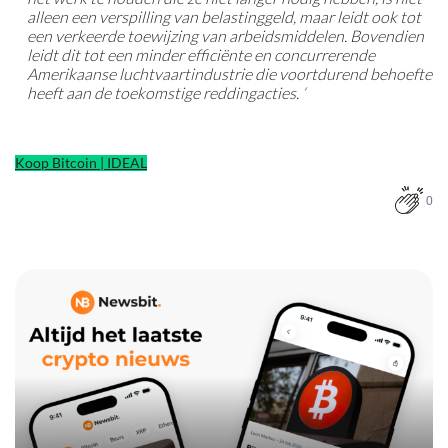
alleen een verspilling van belastinggeld, maar leidt ook tot
een verkeerde toewijzing van arbeidsmiddelen. Bovendien
leidt dit tot een minder efficiënte en concurrerende
Amerikaanse luchtvaartindustrie die voortdurend behoefte
heeft aan de toekomstige reddingacties. ‘
Koop Bitcoin | IDEAL
0