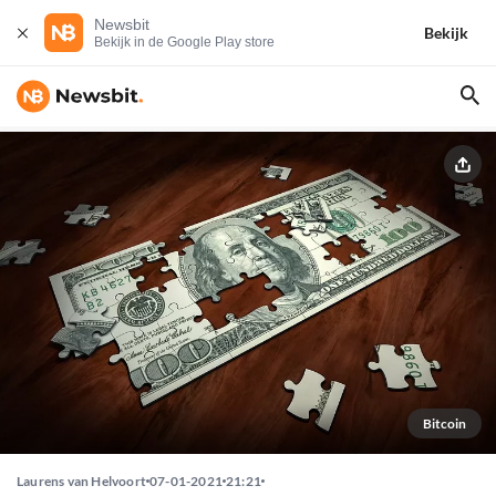
Newsbit
Bekijk
Bekijk in de Google Play store
Bitcoin
Laurens van Helvoort
07-01-2021
21:21