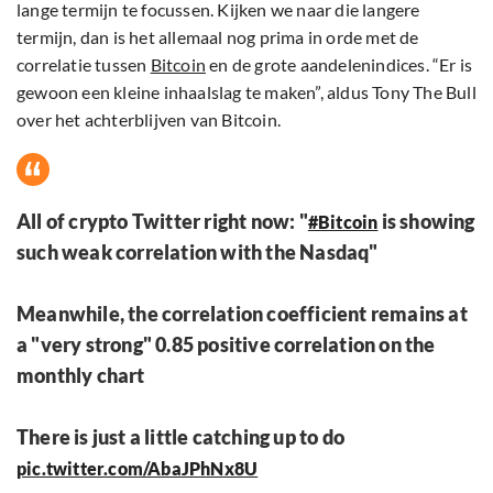
lange termijn te focussen. Kijken we naar die langere
termijn, dan is het allemaal nog prima in orde met de
correlatie tussen
Bitcoin
en de grote aandelenindices. “Er is
gewoon een kleine inhaalslag te maken”, aldus Tony The Bull
over het achterblijven van Bitcoin.
All of crypto Twitter right now: "
is showing
#Bitcoin
such weak correlation with the Nasdaq"
Meanwhile, the correlation coefficient remains at
a "very strong" 0.85 positive correlation on the
monthly chart
There is just a little catching up to do
pic.twitter.com/AbaJPhNx8U