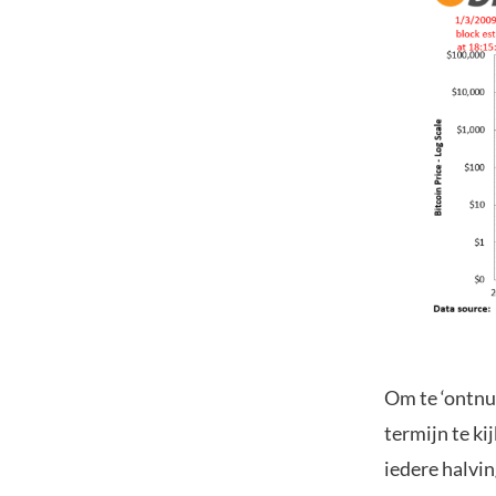
Om te ‘ontnuc
termijn te k
iedere halvin