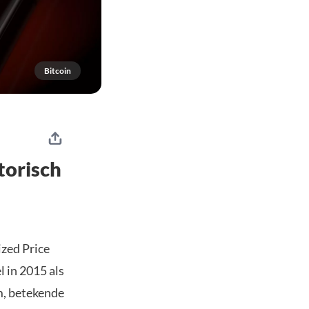
Bitcoin
torisch
ized Price
 in 2015 als
m, betekende