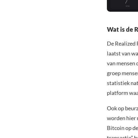
Wat is de 
De Realized 
laatst van wa
van mensen d
groep mensen 
statistiek na
platform waa
Ook op beurze
worden hier 
Bitcoin op d
transactie” b