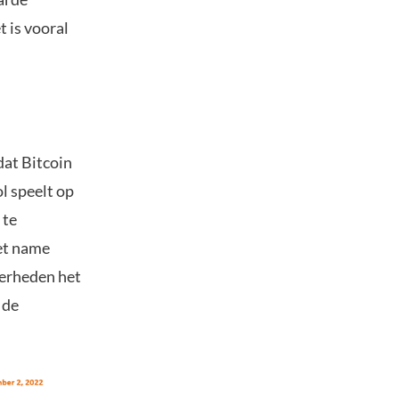
 is vooral
 dat Bitcoin
ol speelt op
 te
met name
verheden het
 de