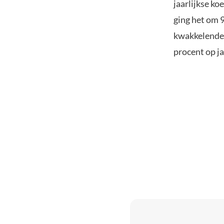
jaarlijkse k
ging het om 9
kwakkelende 
procent op ja