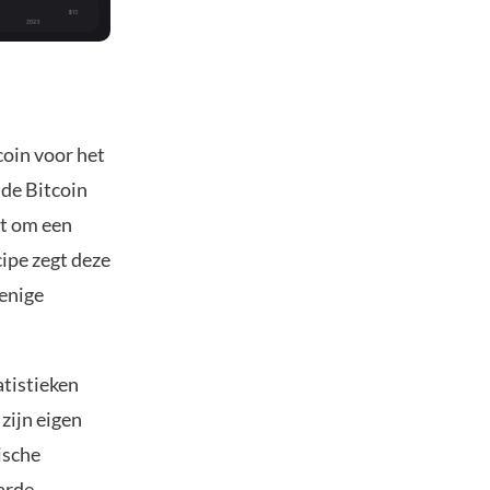
coin voor het
 de Bitcoin
et om een
cipe zegt deze
 enige
atistieken
zijn eigen
ische
harde