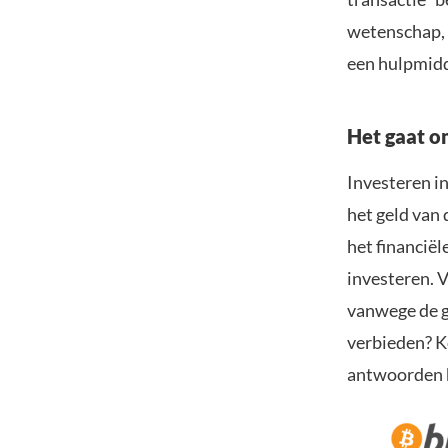
wetenschap, 
een hulpmidd
Het gaat o
Investeren in
het geld van 
het financiël
investeren. V
vanwege de g
verbieden? Ko
antwoorden 