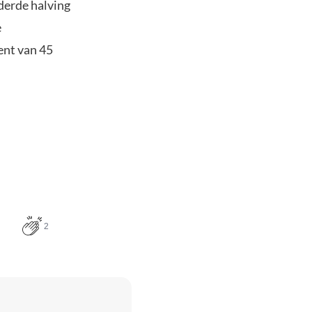
derde halving
e
ent van 45
2