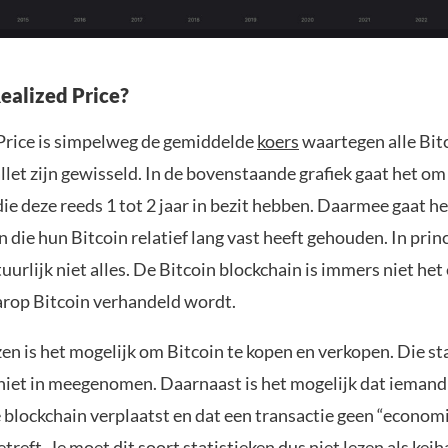
Realized Price?
Price is simpelweg de gemiddelde
koers
waartegen alle Bit
llet zijn gewisseld. In de bovenstaande grafiek gaat het om
ie deze reeds 1 tot 2 jaar in bezit hebben. Daarmee gaat h
die hun Bitcoin relatief lang vast heeft gehouden. In prin
tuurlijk niet alles. De Bitcoin blockchain is immers niet het
rop Bitcoin verhandeld wordt.
n is het mogelijk om Bitcoin te kopen en verkopen. Die st
niet in meegenomen. Daarnaast is het mogelijk dat iemand 
e blockchain verplaatst en dat een transactie geen “econom
etreft. Je moet dit soort statistieken dus niet lezen als kei