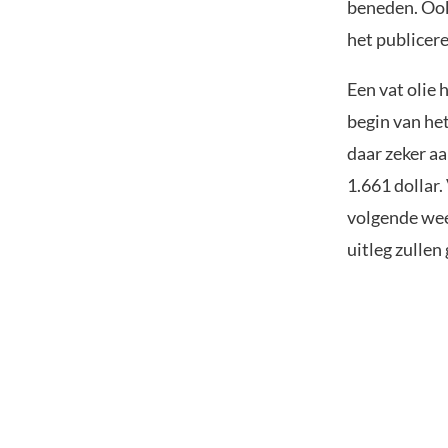
beneden. Ook
het publicere
Een vat olie 
begin van he
daar zeker aa
1.661 dollar.
volgende wee
uitleg zulle