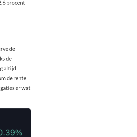
2,6 procent
erve de
ks de
g altijd
 om de rente
igaties er wat