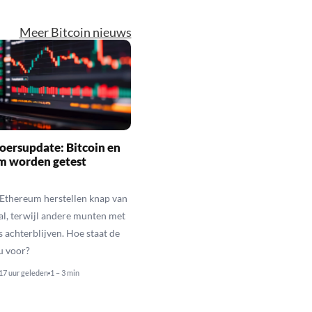
Meer Bitcoin nieuws
oersupdate: Bitcoin en
m worden getest
 Ethereum herstellen knap van
al, terwijl andere munten met
s achterblijven. Hoe staat de
u voor?
17 uur geleden
1 – 3 min