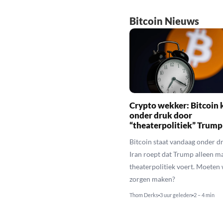
Bitcoin Nieuws
Crypto wekker: Bitcoin 
onder druk door
“theaterpolitiek” Trump
Bitcoin staat vandaag onder dr
Iran roept dat Trump alleen m
theaterpolitiek voert. Moeten
zorgen maken?
Thom Derks
3 uur geleden
2 – 4 min