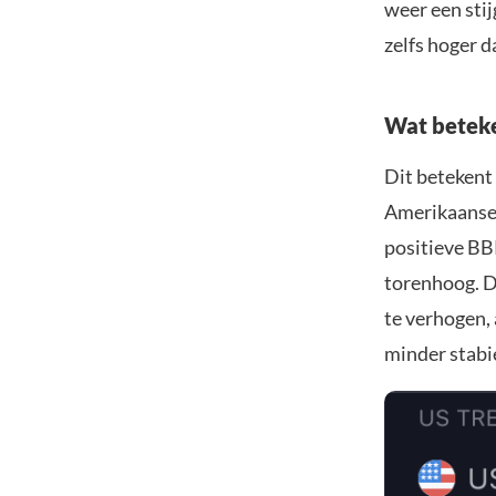
weer een sti
zelfs hoger d
Wat beteke
Dit betekent 
Amerikaanse 
positieve BBP
torenhoog. Di
te verhogen, 
minder stabie