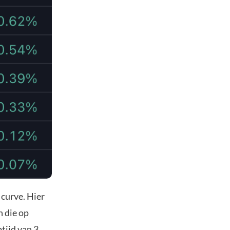
 curve. Hier
n die op
tijd van 3