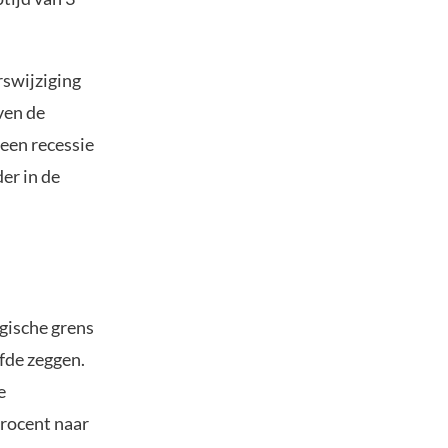
rswijziging
ven de
 een recessie
er in de
agische grens
fde zeggen.
e
procent naar