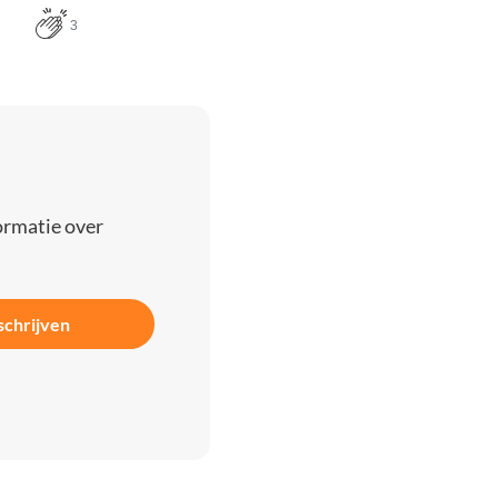
3
ormatie over
schrijven