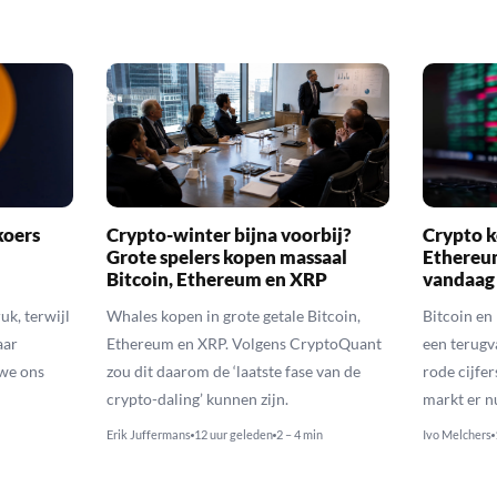
koers
Crypto-winter bijna voorbij?
Crypto k
Grote spelers kopen massaal
Ethereu
Bitcoin, Ethereum en XRP
vandaag
uk, terwijl
Whales kopen in grote getale Bitcoin,
Bitcoin en
aar
Ethereum en XRP. Volgens CryptoQuant
een terugv
 we ons
zou dit daarom de ‘laatste fase van de
rode cijfer
crypto-daling’ kunnen zijn.
markt er n
Erik Juffermans
12 uur geleden
2 – 4 min
Ivo Melchers