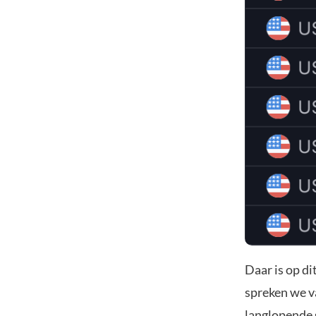
Daar is op d
spreken we va
langlopende s