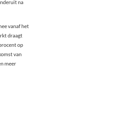
onderuit na
rmee vanaf het
rkt draagt
 procent op
nkomst van
en meer