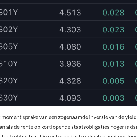
it moment sprake van een zogenaamde inversie van de yield
n als de rente op kortlopende staatsobligaties hoger is da
taatsobligaties. De rente op staatsobligaties met een loop