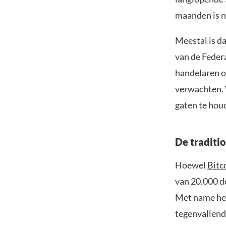
maanden is nu
Meestal is da
van de Feder
handelaren op
verwachten. 
gaten te hou
De traditi
Hoewel
Bitc
van 20.000 d
Met name het
tegenvallend