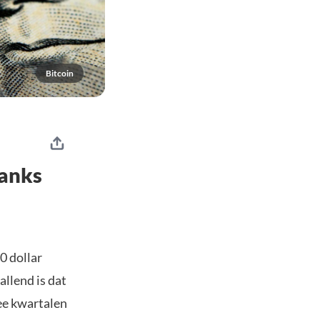
Bitcoin
danks
0 dollar
llend is dat
ee kwartalen