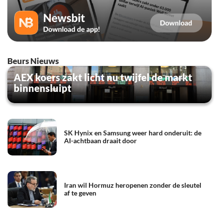
Beurs Nieuws
AEX koers zakt licht nu twijfel de markt
binnensluipt
SK Hynix en Samsung weer hard onderuit: de
AI-achtbaan draait door
Iran wil Hormuz heropenen zonder de sleutel
af te geven