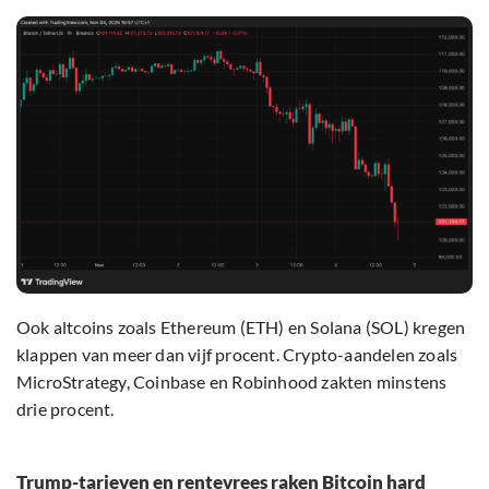
Ook altcoins zoals Ethereum (ETH) en Solana (SOL) kregen
klappen van meer dan vijf procent. Crypto-aandelen zoals
MicroStrategy, Coinbase en Robinhood zakten minstens
drie procent.
Trump-tarieven en rentevrees raken Bitcoin hard