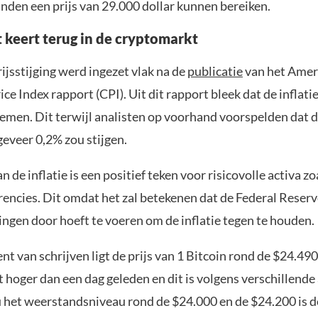
anden een prijs van 29.000 dollar kunnen bereiken.
t keert terug in de cryptomarkt
ijsstijging werd ingezet vlak na de
publicatie
van het Amer
e Index rapport (CPI). Uit dit rapport bleek dat de inflati
nemen. Dit terwijl analisten op voorhand voorspelden dat de
eveer 0,2% zou stijgen.
 de inflatie is een positief teken voor risicovolle activa z
rencies. Dit omdat het zal betekenen dat de Federal Reser
ingen door hoeft te voeren om de inflatie tegen te houden.
 van schrijven ligt de prijs van 1 Bitcoin rond de $24.490
 hoger dan een dag geleden en dit is volgens verschillende
u het weerstandsniveau rond de $24.000 en de $24.200 is 