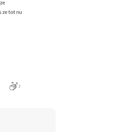
 ze
s ze tot nu
2