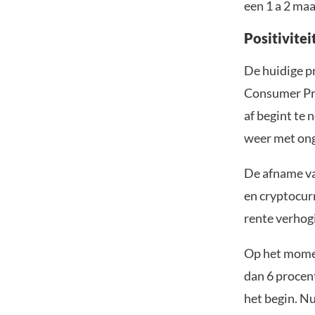
een 1 a 2 ma
Positivitei
De huidige pr
Consumer Pric
af begint te 
weer met ong
De afname van
en cryptocur
rente verhog
Op het moment
dan 6 procent
het begin. N