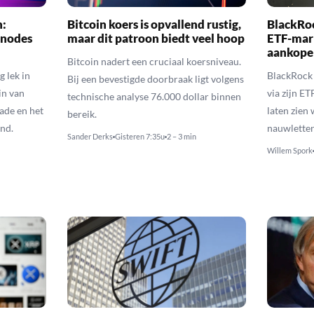
n:
Bitcoin koers is opvallend rustig,
BlackRo
-nodes
maar dit patroon biedt veel hoop
ETF-mark
aankope
Bitcoin nadert een cruciaal koersniveau.
 lek in
BlackRock 
Bij een bevestigde doorbraak ligt volgens
in van
via zijn E
technische analyse 76.000 dollar binnen
ade en het
laten zien
bereik.
end.
nauwletten
Sander Derks
Gisteren 7:35u
2 – 3 min
Willem Spork