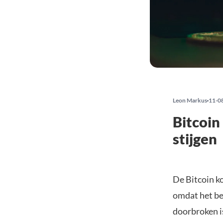
Leon Markus
11-0
Bitcoin
stijgen
De Bitcoin k
omdat het be
doorbroken is