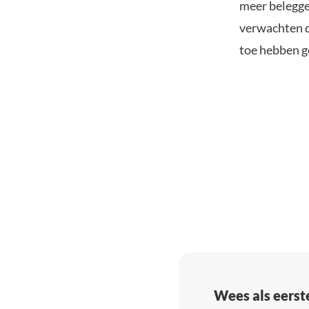
meer belegger
verwachten da
toe hebben ge
Wees als eerst