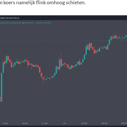
n koers namelijk flink omhoog schieten.