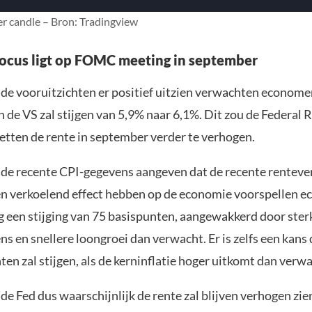
er candle – Bron: Tradingview
ocus ligt op FOMC meeting in september
de vooruitzichten er positief uitzien verwachten econome
in de VS zal stijgen van 5,9% naar 6,1%. Dit zou de Federal 
etten de rente in september verder te verhogen.
de recente CPI-gegevens aangeven dat de recente rentev
en verkoelend effect hebben op de economie voorspellen 
g een stijging van 75 basispunten, aangewakkerd door ster
 en snellere loongroei dan verwacht. Er is zelfs een kans
en zal stijgen, als de kerninflatie hoger uitkomt dan verwa
e Fed dus waarschijnlijk de rente zal blijven verhogen zie