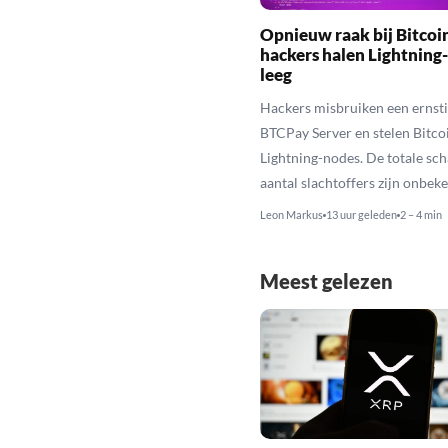
Opnieuw raak bij Bitcoi
hackers halen Lightning
leeg
Hackers misbruiken een ernstig
BTCPay Server en stelen Bitco
Lightning-nodes. De totale sch
aantal slachtoffers zijn onbek
Leon Markus
13 uur geleden
2 – 4 min
Meest gelezen