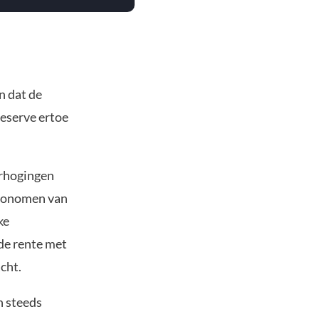
n dat de
Reserve ertoe
erhogingen
economen van
ke
 de rente met
cht.
n steeds