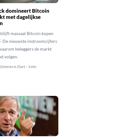
ck domineert Bitcoin
t met dagelijkse
n
blijft massaal Bitcoin kopen
TF. De nieuwste instroomcijfers
 waarom beleggers de markt
d volgen.
Gisteren 6:31u
1 – 3 min