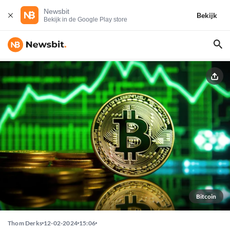
Newsbit
Bekijk
Bekijk in de Google Play store
Bitcoin
Thom Derks
12-02-2024
15:06