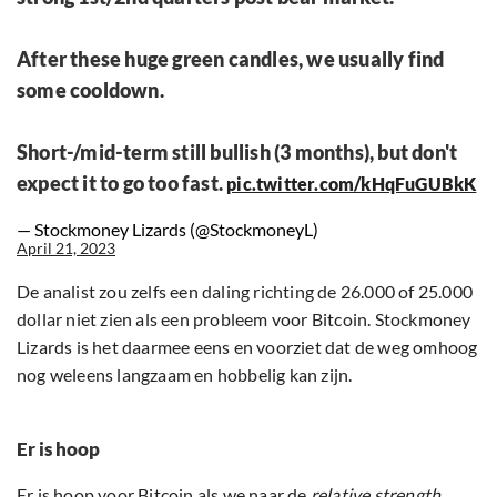
After these huge green candles, we usually find
some cooldown.
Short-/mid-term still bullish (3 months), but don't
expect it to go too fast.
pic.twitter.com/kHqFuGUBkK
— Stockmoney Lizards (@StockmoneyL)
April 21, 2023
De analist zou zelfs een daling richting de 26.000 of 25.000
dollar niet zien als een probleem voor Bitcoin. Stockmoney
Lizards is het daarmee eens en voorziet dat de weg omhoog
nog weleens langzaam en hobbelig kan zijn.
Er is hoop
Er is hoop voor Bitcoin als we naar de
relative strength