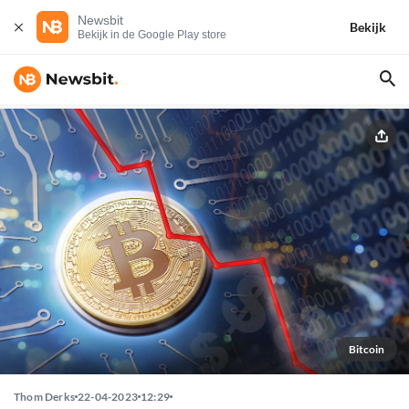
Newsbit
Bekijk
Bekijk in de Google Play store
Bitcoin
Thom Derks
22-04-2023
12:29