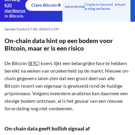
Crypto is risicovol. Je kunt
€20
Claim Bitcoin
Advertentie
je inleg verliezen.
startbonus
in Bitcoin.
Sander Derks
17-06-2026
21:59
On-chain data hint op een bodem voor
Bitcoin, maar er is een risico
De Bitcoin (
BTC
) koers lijkt een belangrijke fase te hebben
bereikt na weken van onzekerheid op de markt. Nieuwe on-
chain gegevens laten zien dat een groot deel van alle
Bitcoin recent van eigenaar is gewisseld rond de huidige
prijsniveaus. Volgens meerdere analisten kan daarmee een
stevige bodem ontstaan, al is het gevaar van een nieuwe
forse daling nog niet verdwenen.
On-chain data geeft bullish signaal af