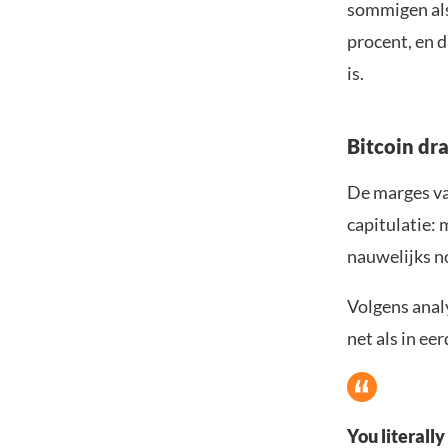
sommigen als
procent, en d
is.
Bitcoin dr
De marges va
capitulatie:
nauwelijks n
Volgens analy
net als in ee
You literally