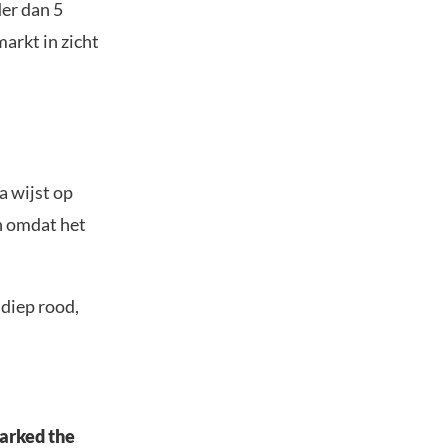
er dan 5
arkt in zicht
a wijst op
n omdat het
 diep rood,
marked the