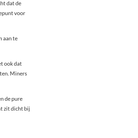
ht dat de
tepunt voor
m aan te
et ook dat
sten. Miners
en de pure
zit dicht bij