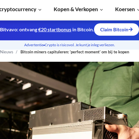
cryptocurrency
Kopen & Verkopen
Koersen
Bitvavo: ontvang
€20 startbonus
in Bitcoin.
Claim Bitcoin
Advertentie
Crypto is risicovol. Je kunt je inleg verliezen.
 Nieuws
Bitcoin miners capituleren: ‘perfect moment’ om bij te kopen