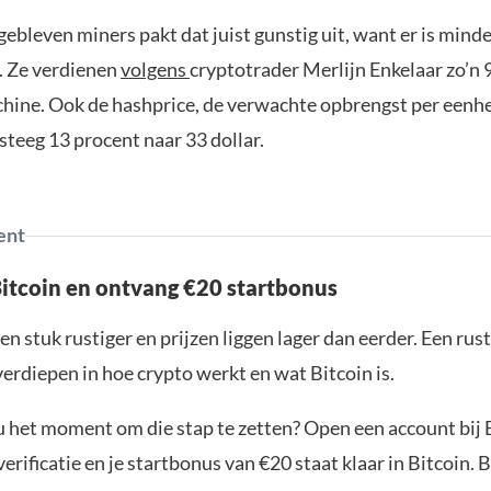
ebleven miners pakt dat juist gunstig uit, want er is mind
. Ze verdienen
volgens
cryptotrader Merlijn Enkelaar zo’n 
hine. Ook de hashprice, de verwachte opbrengst per eenh
steeg 13 procent naar 33 dollar.
ent
Bitcoin en ontvang €20 startbonus
en stuk rustiger en prijzen liggen lager dan eerder. Een ru
verdiepen in hoe crypto werkt en wat Bitcoin is.
ou het moment om die stap te zetten? Open een account bij 
erificatie en je startbonus van €20 staat klaar in Bitcoin. 