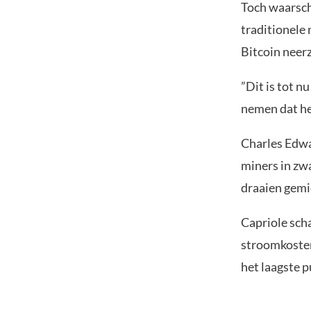
Toch waarsch
traditionele 
Bitcoin neer
”Dit is tot n
nemen dat het
Charles Edwa
miners in zwa
draaien gemid
Capriole scha
stroomkosten 
het laagste p