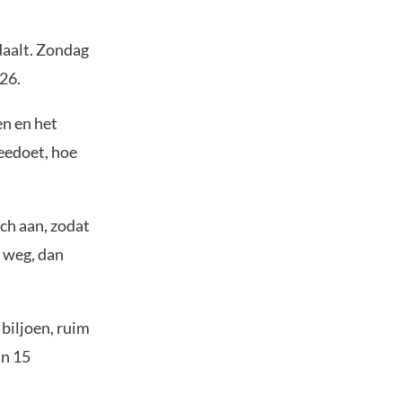
daalt. Zondag
26.
en en het
eedoet, hoe
ch aan, zodat
s weg, dan
biljoen, ruim
’n 15