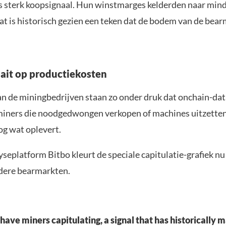
 sterk koopsignaal. Hun winstmarges kelderden naar mind
at is historisch gezien een teken dat de bodem van de bearm
aait op productiekosten
n de miningbedrijven staan zo onder druk dat onchain-dat
 miners die noodgedwongen verkopen of machines uitzette
og wat oplevert.
seplatform Bitbo kleurt de speciale capitulatie-grafiek nu
rdere bearmarkten.
 have miners capitulating, a signal that has historically 