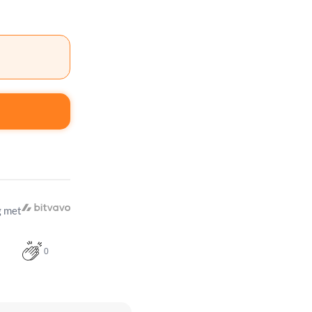
 met
0