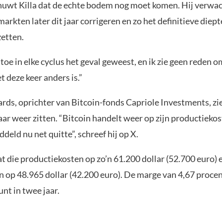
uwt Killa dat de echte bodem nog moet komen. Hij verwac
markten later dit jaar corrigeren en zo het definitieve diep
zetten.
u toe in elke cyclus het geval geweest, en ik zie geen reden o
 deze keer anders is.”
rds, oprichter van Bitcoin-fonds Capriole Investments, zi
ar weer zitten. “Bitcoin handelt weer op zijn productieko
deld nu net quitte”, schreef hij op X.
t die productiekosten op zo’n 61.200 dollar (52.700 euro) 
op 48.965 dollar (42.200 euro). De marge van 4,67 procent 
unt in twee jaar.