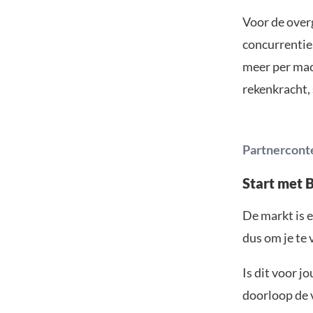
Voor de overg
concurrentie
meer per mac
rekenkracht, 
Partnercont
Start met 
De markt is e
dus om je te 
Is dit voor j
doorloop de v