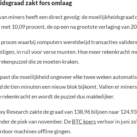
idsgraad zakt fors omlaag
van miners heeft een direct gevolg: de moeilijkheidsgraad 
 met 10,09 procent, de op een na grootste verlaging van 20
t proces waarbij computers wereldwijd transacties valider
iligen, in ruil voor verse munten. Hoe meer rekenkracht m
rekenpuzzel die ze moeten kraken.
past die moeilijkheid ongeveer elke twee weken automatis
d de tien minuten een nieuw blok bijkomt. Vallen er miner
e rekenkracht en wordt de puzzel dus makkelijker.
xy Research zakte de graad van 138,96 biljoen naar 124,93 
nder de piek van november. De
BTC koers
verloor in juni zo
rdoor machines offline gingen.