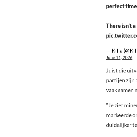
perfect time
There isn't a
pic.twitte
— Killa (@Ki
June 11, 2026
Juist die ui
partijen zijn
vaak samen 
“Je ziet mine
markeerde om
duidelijker 