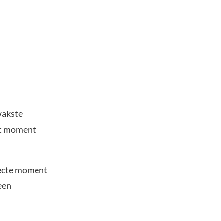
wakste
dat moment
rfecte moment
een