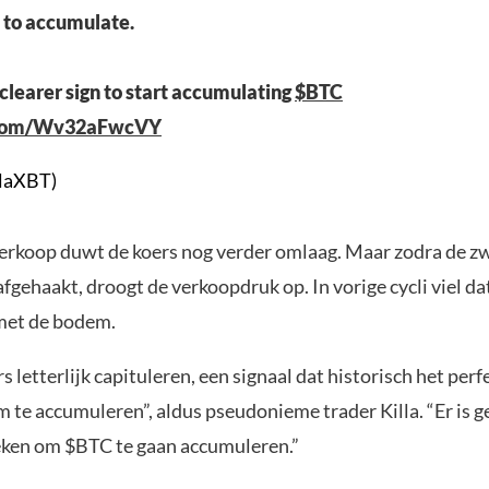
 to accumulate.
 clearer sign to start accumulating
$BTC
r.com/Wv32aFwcVY
llaXBT)
tverkoop duwt de koers nog verder omlaag. Maar zodra de z
 afgehaakt, droogt de verkoopdruk op. In vorige cycli viel 
met de bodem.
rs letterlijk capituleren, een signaal dat historisch het pe
 te accumuleren”, aldus pseudonieme trader Killa. “Er is g
teken om $BTC te gaan accumuleren.”