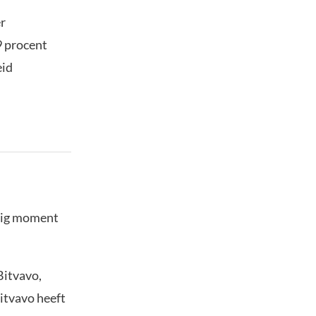
er
9 procent
eid
stig moment
Bitvavo,
Bitvavo heeft