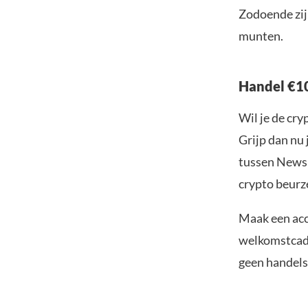
Zodoende zij
munten.
Handel €10
Wil je de cr
Grijp dan nu 
tussen Newsb
crypto beurze
Maak een acc
welkomstcadea
geen handelsk