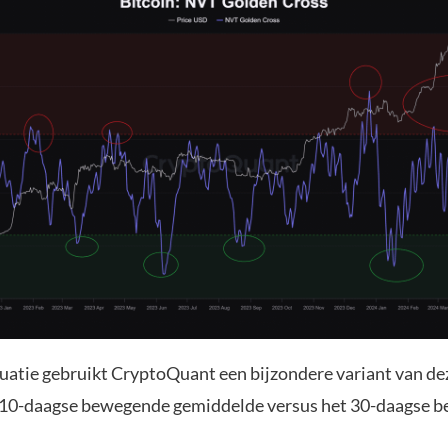
tuatie gebruikt CryptoQuant een bijzondere variant van dez
t 10-daagse bewegende gemiddelde versus het 30-daagse 