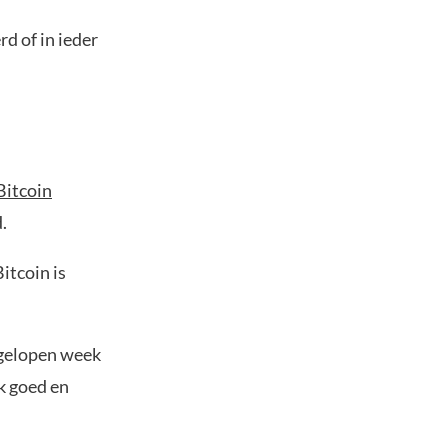
d of in ieder
Bitcoin
.
itcoin is
fgelopen week
k goed en