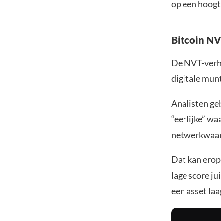
op een hoogte
Bitcoin NV
De NVT-verho
digitale mun
Analisten geb
“eerlijke” wa
netwerkwaard
Dat kan erop
lage score j
een asset laa