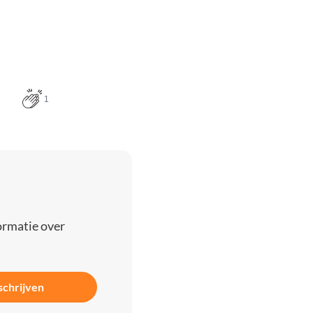
1
ormatie over
schrijven