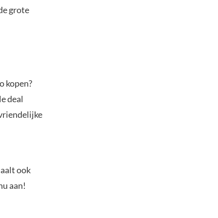
de grote
to kopen?
le deal
vriendelijke
.
taalt ook
nu aan!