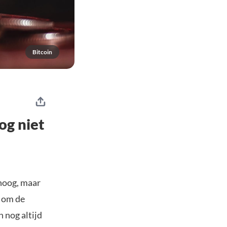
Bitcoin
og niet
hoog, maar
 om de
 nog altijd