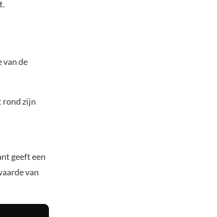
t.
e van de
 rond zijn
nt geeft een
twaarde van