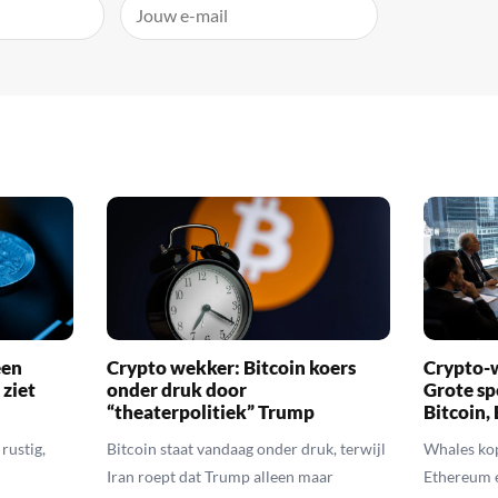
een
Crypto wekker: Bitcoin koers
Crypto-w
 ziet
onder druk door
Grote sp
“theaterpolitiek” Trump
Bitcoin,
rustig,
Bitcoin staat vandaag onder druk, terwijl
Whales kop
Iran roept dat Trump alleen maar
Ethereum 