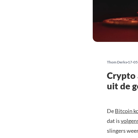
Thom Derks
17-05
Crypto 
uit de 
De
Bitcoin k
dat is
volgen
slingers wee