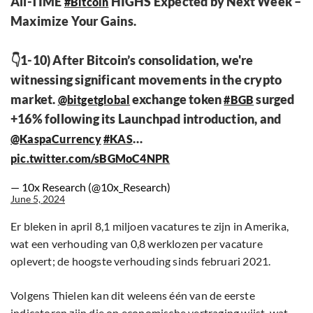
All-TIME
HIGHS Expected by Next Week –
#Bitcoin
Maximize Your Gains.
👇1-10) After Bitcoin’s consolidation, we're
witnessing significant movements in the crypto
market.
exchange token
surged
@bitgetglobal
#BGB
+16% following its Launchpad introduction, and
…
@KaspaCurrency
#KAS
pic.twitter.com/sBGMoC4NPR
— 10x Research (@10x_Research)
June 5, 2024
Er bleken in april 8,1 miljoen vacatures te zijn in Amerika,
wat een verhouding van 0,8 werklozen per vacature
oplevert; de hoogste verhouding sinds februari 2021.
Volgens Thielen kan dit weleens één van de eerste
indicatoren zijn die op economische vertraging wijst, wat